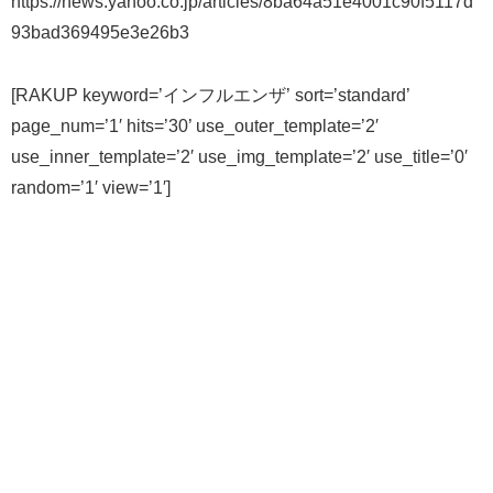
https://news.yahoo.co.jp/articles/8ba64a51e4001c90f5117d
93bad369495e3e26b3
[RAKUP keyword=’インフルエンザ’ sort=’standard’
page_num=’1′ hits=’30’ use_outer_template=’2′
use_inner_template=’2′ use_img_template=’2′ use_title=’0′
random=’1′ view=’1′]