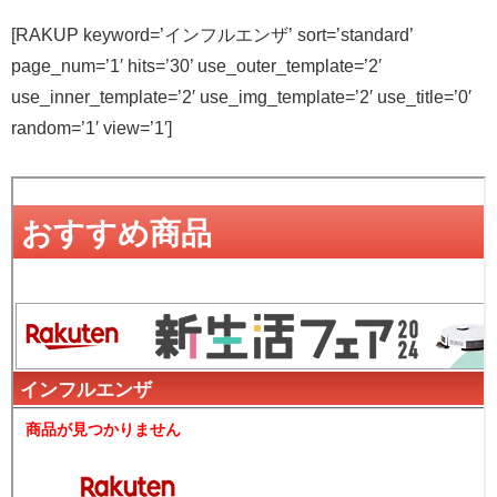
[RAKUP keyword=’インフルエンザ’ sort=’standard’
page_num=’1′ hits=’30’ use_outer_template=’2′
use_inner_template=’2′ use_img_template=’2′ use_title=’0′
random=’1′ view=’1′]