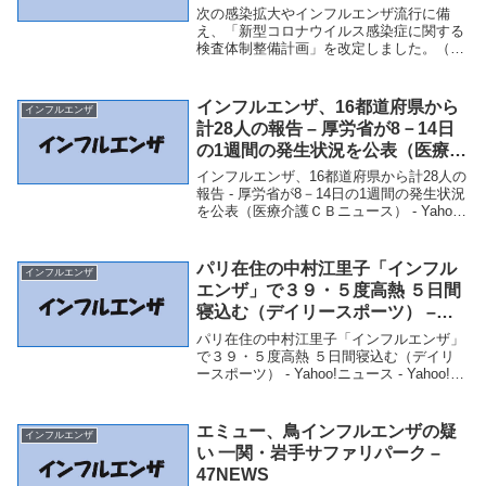
画」を改定しました。（第2674
次の感染拡大やインフルエンザ流行に備
報） 東京都福祉保健局 – 東京都福
え、「新型コロナウイルス感染症に関する
検査体制整備計画」を改定しました。（第
祉保健局
2674報） 東京都福祉保健局 - 東京都福祉
保健局「インフルエンザ」関連商品次の感
染拡大やインフルエンザ流行に備え、「新
インフルエンザ、16都道府県から
インフルエンザ
型コロ...
計28人の報告 – 厚労省が8－14日
の1週間の発生状況を公表（医療介
護ＣＢニュース） – Yahoo!ニュー
インフルエンザ、16都道府県から計28人の
ス – Yahoo!ニュース
報告 - 厚労省が8－14日の1週間の発生状況
を公表（医療介護ＣＢニュース） - Yahoo!
ニュース - Yahoo!ニュース「インフルエン
ザ」関連商品インフルエンザ、16都道府県
から計28人の報...
パリ在住の中村江里子「インフル
インフルエンザ
エンザ」で３９・５度高熱 ５日間
寝込む（デイリースポーツ） –
Yahoo!ニュース – Yahoo!ニュー
パリ在住の中村江里子「インフルエンザ」
ス
で３９・５度高熱 ５日間寝込む（デイリ
ースポーツ） - Yahoo!ニュース - Yahoo!ニ
ュース「インフルエンザ」関連商品パリ在
住の中村江里子「インフルエンザ」で３
９・５度高熱 ５日間寝込む（デイ...
エミュー、鳥インフルエンザの疑
インフルエンザ
い 一関・岩手サファリパーク –
47NEWS