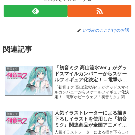
いづみのここだけのお話
関連記事
「初音ミク 高山流水Ver.」がグッ
初音ミク
ドスマイルカンパニーからスケー
ルフィギュア化決定！ – 電撃ホビ
ーウェブ
「初音ミク 高山流水Ver.」がグッドスマイ
ルカンパニーからスケールフィギュア化決
定！ - 電撃ホビーウェブ「初音ミク」関連
商品「初音ミク 高山流水Ver.」がグッドス
マイルカンパニーからスケールフィギュア
化決定！ - 電撃ホビーウェブ 「...
人気イラストレーターによる描き
初音ミク
下ろしイラストを使用した『初音
ミク』関連商品が全国アニメイト
等で発売決定！ – PR TIMES
人気イラストレーターによる描き下ろしイ