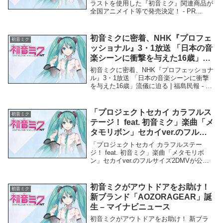
ラストを使用した『初音ミク』関連商品が
全国アニメイト等で発売決定！ - PR
TIMES「初音ミク」関連商品人気イラスト
レーターによる描き下ろしイラストを使用
した『初音ミク』関連商品が全国アニメイ
初音ミクに密着、NHK『プロフェ
初音ミク
ト等で...
ッショナル』3・1放送 「日本の音
楽シーンに衝撃を与えた16歳」流
儀に迫る | 福島民報 – 福島民報
初音ミクに密着、NHK『プロフェッショナ
ル』3・1放送 「日本の音楽シーンに衝撃
を与えた16歳」流儀に迫る | 福島民報 - 福
島民報「初音ミク」関連商品初音ミクに密
着、NHK『プロフェッショナル』3・1放送
「日本の音楽シーンに衝撃を与え...
「プロジェクトセカイ カラフルス
初音ミク
テージ！ feat. 初音ミク」楽曲「メ
タモリボン」セカイver.のフルサ
イズ2DMVが公開！｜ゲーム情報
「プロジェクトセカイ カラフルステー
サイト Gamer – Gamer
ジ！ feat. 初音ミク」楽曲「メタモリボ
ン」セカイver.のフルサイズ2DMVが公
開！｜ゲーム情報サイト Gamer -
Gamer「初音ミク」関連商品「プロジェク
トセカイ カラフルステージ！ fea...
初音ミクがアウトドアをお助け！
初音ミク
新ブランド「AOZORAGEAR」誕
生 – マイナビニュース
初音ミクがアウトドアをお助け！ 新ブラ