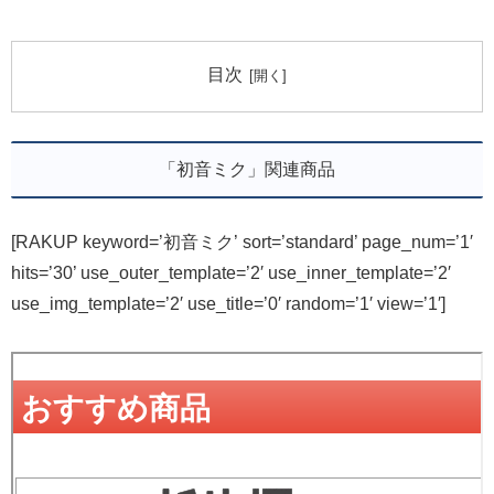
目次
「初音ミク」関連商品
[RAKUP keyword=’初音ミク’ sort=’standard’ page_num=’1′
hits=’30’ use_outer_template=’2′ use_inner_template=’2′
use_img_template=’2′ use_title=’0′ random=’1′ view=’1′]