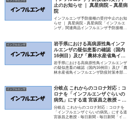
インフルエンザ
止のお知らせ ｜ 真星病院 – 真星病
院
インフルエンザ予防接種の受付中止のお知
らせ ｜ 真星病院 - 真星病院「インフルエ
ンザ」関連商品インフルエンザ予防接種の
受付中止のお知らせ ｜ 真星病院 - 真星病
院 インフルエンザ予防接種の受付中止の
お知らせ ｜ 真星病院真星病院
岩手県における高病原性鳥インフ
インフルエンザ
ルエンザの疑似患畜の確認（国内
16例目）及び「農林水産省鳥イン
フルエンザ防疫対策本部」の持ち
岩手県における高病原性鳥インフルエンザ
回り開催について：農林水産省 –
の疑似患畜の確認（国内16例目）及び「農
林水産省鳥インフルエンザ防疫対策本部」
農林水産省
の持ち回り開催について：農林水産省 - 農
林水産省「インフルエンザ」関連商品岩手
県における高病原性鳥インフルエンザの疑
分岐点 これからのコロナ対応：コ
インフルエンザ
似患畜...
ロナを「インフルエンザぐらいの
病気」にする道 宮坂昌之教授 – 毎
日新聞 – 毎日新聞
分岐点 これからのコロナ対応：コロナを
「インフルエンザぐらいの病気」にする道
宮坂昌之教授 - 毎日新聞 - 毎日新聞「イン
フルエンザ」関連商品分岐点 これからの
コロナ対応：コロナを「インフルエンザぐ
らいの病気」にする道 宮坂昌之教授 - ...