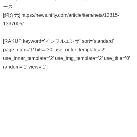
ース
[紹介元] https://news.nifty.com/article/item/neta/12315-
1337005/
[RAKUP keyword=’インフルエンザ’ sort=’standard’
page_num=’1′ hits=’30’ use_outer_template=’2′
use_inner_template=’2′ use_img_template=’2′ use_title=’0′
random=’1′ view=’1′]