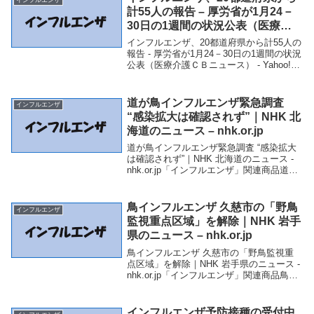
計55人の報告 – 厚労省が1月24－
30日の1週間の状況公表（医療介
護ＣＢニュース） – Yahoo!ニュー
インフルエンザ、20都道府県から計55人の
ス – Yahoo!ニュース
報告 - 厚労省が1月24－30日の1週間の状況
公表（医療介護ＣＢニュース） - Yahoo!ニ
ュース - Yahoo!ニュース「インフルエン
ザ」関連商品インフルエンザ、20都道府県
から計55人の報...
道が鳥インフルエンザ緊急調査
インフルエンザ
“感染拡大は確認されず”｜NHK 北
海道のニュース – nhk.or.jp
道が鳥インフルエンザ緊急調査 “感染拡大
は確認されず”｜NHK 北海道のニュース -
nhk.or.jp「インフルエンザ」関連商品道が
鳥インフルエンザ緊急調査 “感染拡大は確
認されず”｜NHK 北海道のニュース -
nhk.or.jp 道が...
鳥インフルエンザ 久慈市の「野鳥
インフルエンザ
監視重点区域」を解除｜NHK 岩手
県のニュース – nhk.or.jp
鳥インフルエンザ 久慈市の「野鳥監視重
点区域」を解除｜NHK 岩手県のニュース -
nhk.or.jp「インフルエンザ」関連商品鳥イ
ンフルエンザ 久慈市の「野鳥監視重点区
域」を解除｜NHK 岩手県のニュース -
nhk.or.jp 鳥インフ...
インフルエンザ予防接種の受付中