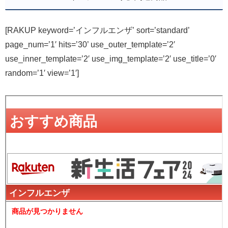
[RAKUP keyword=’インフルエンザ’ sort=’standard’
page_num=’1′ hits=’30’ use_outer_template=’2′
use_inner_template=’2′ use_img_template=’2′ use_title=’0′
random=’1′ view=’1′]