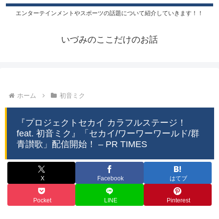
エンターテインメントやスポーツの話題について紹介していきます！！
いづみのここだけのお話
ホーム
初音ミク
『プロジェクトセカイ カラフルステージ！
feat. 初音ミク』「セカイ/ワーワーワールド/群
青讃歌」配信開始！ – PR TIMES
X
Facebook
はてブ
Pocket
LINE
Pinterest