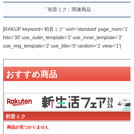
「初音ミク」関連商品
[RAKUP keyword=’初音ミク’ sort=’standard’ page_num=’1′
hits=’30’ use_outer_template=’2′ use_inner_template=’2′
use_img_template=’2′ use_title=’0′ random=’1′ view=’1′]