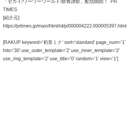
「セカイ/ワーワーワールド/群青讃歌」配信開始！ PR
TIMES
[紹介元]
https://prtimes.jp/main/html/rd/p/000004222.000005397.html
[RAKUP keyword=’初音ミク’ sort=’standard’ page_num=’1′
hits=’30’ use_outer_template=’2′ use_inner_template=’2′
use_img_template=’2′ use_title=’0′ random=’1′ view=’1′]