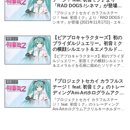
「RAD DOGS /シネマ」が登場
(2021年11月17日) – エキサイトニ
『プロジェクトセカイ カラフルステー
ュース
ジ！ feat. 初音ミク』より「RAD DOGS /
シネマ」が登場 (2021年11月17日) - エキサ
イトニュース「初音ミク」関連商品『プロ
ジェクトセカイ カラフルステージ！ feat.
初音ミク』...
【ピアプロキャラクターズ】初の
初音ミク
ブライダルジュエリー。初音ミク
の横顔シルエット＆エメラルドを
石座に留めたソリティアリング。
【ピアプロキャラクターズ】初のブライダ
イコライザーをイメージした結婚
ルジュエリー。初音ミクの横顔シルエット
＆エメラルドを石座に留めたソリティアリ
指輪。「ミクの日」に合わせ 3月9
ング。イコライザーをイメージした結婚指
日（水）発売：時事ドットコム –
輪。「ミクの日」に合わせ 3月9日（水）
時事通信ニュース
発売：時事ドットコム - 時事通信ニュース
『プロジェクトセカイ カラフルス
初音ミク
「初音...
テージ！ feat. 初音ミク』のトレー
ディングAni-Artホログラムアクリ
ルキーホルダーなど受注開始！ア
『プロジェクトセカイ カラフルステー
ニメ・漫画のオリジナルグッズを
ジ！ feat. 初音ミク』のトレーディング
Ani-Artホログラムアクリルキーホルダーな
販… – PR TIMES
ど受注開始！アニメ・漫画のオリジナルグ
ッズを販... - PR TIMES「初音ミク」関連
商品『プロジェクトセカイ...