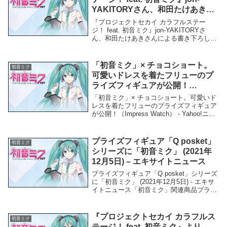
YAKITORYさん、和田たけあきさ
んによる書き下ろし楽曲提供など
『プロジェクトセカイ カラフルステー
さまざまな新情報を公開！ (2022
ジ！ feat. 初音ミク』jon-YAKITORYさ
ん、和田たけあきさんによる書き下ろし楽
年6月25日) – Excite Bit コネタ
曲提供などさまざまな新情報を公開！
(2022年6月25日) - Excite Bit コネタ「初音
ミク」関連商...
「初音ミク」× チョコショート。
初音ミク
可愛いドレスを着たフリューのプ
ライズフィギュアが公開！
（Impress Watch） – Yahoo!ニュ
「初音ミク」× チョコショート。可愛いド
ース – Yahoo!ニュース
レスを着たフリューのプライズフィギュア
が公開！（Impress Watch） - Yahoo!ニュ
ース - Yahoo!ニュース「初音ミク」関連商
品「初音ミク」× チョコショート。可愛い
ドレスを着たフ...
プライズフィギュア「Q posket」
初音ミク
シリーズに「初音ミク」 (2021年
12月5日) – エキサイトニュース
プライズフィギュア「Q posket」シリーズ
に「初音ミク」 (2021年12月5日) - エキサ
イトニュース「初音ミク」関連商品プライ
ズフィギュア「Q posket」シリーズに「初
音ミク」 (2021年12月5日) - エキサイトニ
ュース...
『プロジェクトセカイ カラフルス
初音ミク
テージ！ feat. 初音ミク』より