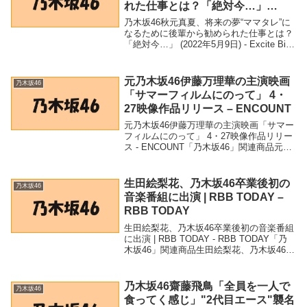
れた仕事とは？「絶対今…」
(2022年5月9日) – Excite Bit コネ
乃木坂46秋元真夏、将来の夢“ママタレ”に
タ
なるために後輩から勧められた仕事とは？
「絶対今…」 (2022年5月9日) - Excite Bit
コネタ「乃木坂46」関連商品乃木坂46秋元
真夏、将来の夢“ママタレ”になるために後
輩から勧められ...
元乃木坂46伊藤万理華の主演映画
乃木坂46
「サマーフィルムにのって」 4・
27映像作品リリース – ENCOUNT
元乃木坂46伊藤万理華の主演映画「サマー
フィルムにのって」 4・27映像作品リリー
ス - ENCOUNT「乃木坂46」関連商品元乃
木坂46伊藤万理華の主演映画「サマーフィ
ルムにのって」 4・27映像作品リリース -
ENCOUNT 元乃木坂...
生田絵梨花、乃木坂46卒業後初の
乃木坂46
音楽番組に出演 | RBB TODAY –
RBB TODAY
生田絵梨花、乃木坂46卒業後初の音楽番組
に出演 | RBB TODAY - RBB TODAY「乃
木坂46」関連商品生田絵梨花、乃木坂46卒
業後初の音楽番組に出演 | RBB TODAY -
RBB TODAY 生田絵梨花、乃木坂46卒業
後...
乃木坂46齋藤飛鳥「全員を一人で
乃木坂46
食ってく感じ」"2代目エース"襲名