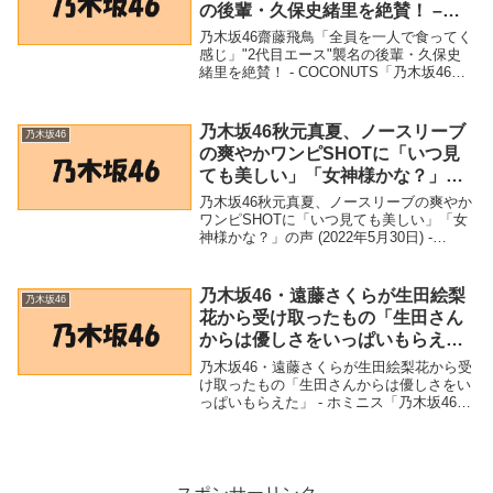
の後輩・久保史緒里を絶賛！ –
COCONUTS
乃木坂46齋藤飛鳥「全員を一人で食ってく
感じ」"2代目エース"襲名の後輩・久保史
緒里を絶賛！ - COCONUTS「乃木坂46」
関連商品乃木坂46齋藤飛鳥「全員を一人で
食ってく感じ」"2代目エース"襲名の後
輩・久保史緒里を絶賛！ - COC...
乃木坂46秋元真夏、ノースリーブ
乃木坂46
の爽やかワンピSHOTに「いつ見
ても美しい」「女神様かな？」の
声 (2022年5月30日) – Excite Bit コ
乃木坂46秋元真夏、ノースリーブの爽やか
ネタ
ワンピSHOTに「いつ見ても美しい」「女
神様かな？」の声 (2022年5月30日) -
Excite Bit コネタ「乃木坂46」関連商品乃
木坂46秋元真夏、ノースリーブの爽やかワ
ンピSHOTに「いつ...
乃木坂46・遠藤さくらが生田絵梨
乃木坂46
花から受け取ったもの「生田さん
からは優しさをいっぱいもらえ
た」 – ホミニス
乃木坂46・遠藤さくらが生田絵梨花から受
け取ったもの「生田さんからは優しさをい
っぱいもらえた」 - ホミニス「乃木坂46」
関連商品乃木坂46・遠藤さくらが生田絵梨
花から受け取ったもの「生田さんからは優
しさをいっぱいもらえた」 - ホミニス ...