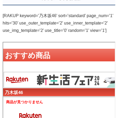
[RAKUP keyword=’乃木坂46′ sort=’standard’ page_num=’1′
hits=’30’ use_outer_template=’2′ use_inner_template=’2′
use_img_template=’2′ use_title=’0′ random=’1′ view=’1′]