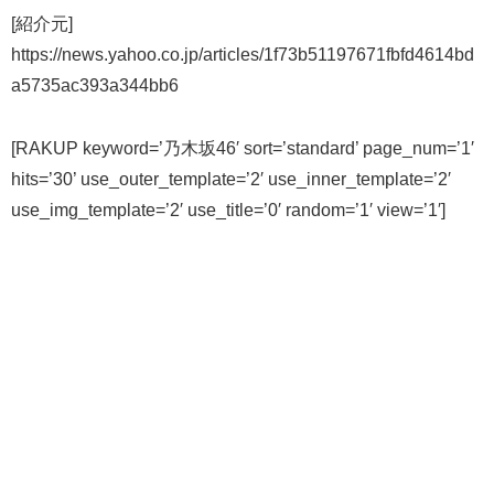
[紹介元]
https://news.yahoo.co.jp/articles/1f73b51197671fbfd4614bd
a5735ac393a344bb6
[RAKUP keyword=’乃木坂46′ sort=’standard’ page_num=’1′
hits=’30’ use_outer_template=’2′ use_inner_template=’2′
use_img_template=’2′ use_title=’0′ random=’1′ view=’1′]