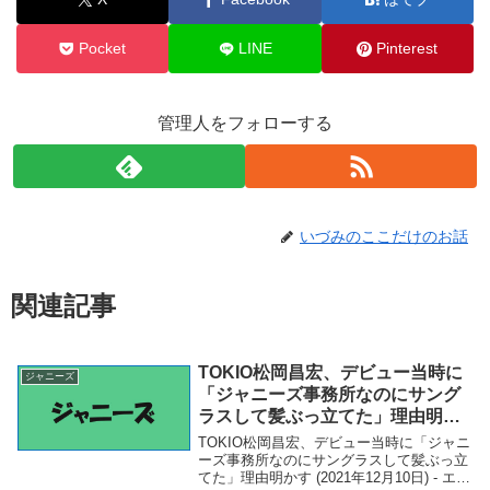
Pocket
LINE
Pinterest
管理人をフォローする
いづみのここだけのお話
関連記事
TOKIO松岡昌宏、デビュー当時に
ジャニーズ
「ジャニーズ事務所なのにサング
ラスして髪ぶっ立てた」理由明か
す (2021年12月10日) – エキサイト
TOKIO松岡昌宏、デビュー当時に「ジャニ
ニュース
ーズ事務所なのにサングラスして髪ぶっ立
てた」理由明かす (2021年12月10日) - エキ