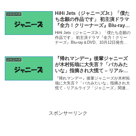
也、ジャニーズJr.にも人気の津田健次郎と
副音声「心臓がギュン」 - マイナビニュー
ス 大橋和也、ジャニーズJr.にも人...
HiHi Jets（ジャニーズJr.）「僕た
ジャニーズ
ち念願の作品です」 初主演ドラマ
『全力！クリーナーズ』Blu-ray＆
DVD、10月12日発売：マピオンニ
HiHi Jets（ジャニーズJr.）「僕たち念願の
ュース – Mapionニュース：映画
作品です」 初主演ドラマ『全力！クリー
ナーズ』Blu-ray＆DVD、10月12日発売：
マピオンニュース - Mapionニュース：映画
「ジャニーズ」関連商品HiHi Jets（ジャニ
ーズ...
『帰れマンデー』後輩ジャニーズ
ジャニーズ
が木村拓哉に大失言？「バカみた
いな」指摘され大慌て – リアルラ
イブ
『帰れマンデー』後輩ジャニーズが木村拓
哉に大失言？「バカみたいな」指摘され大
慌て - リアルライブ「ジャニーズ」関連商
品『帰れマンデー』後輩ジャニーズが木村
拓哉に大失言？「バカみたいな」指摘され
大慌て - リアルライブ 『帰れマンデー』後
輩...
スポンサーリンク