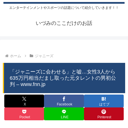
エンターテインメントやスポーツの話題について紹介していきます！！
いづみのここだけのお話
ホーム
ジャニーズ
「ジャニーズに会わせる」と嘘…女性3人から
635万円相当だまし取った元タレントの男初公
判 – www.fnn.jp
X
Facebook
はてブ
Pocket
LINE
Pinterest