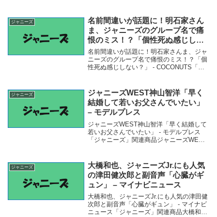
サイトニュース「ジャニーズ」関連商品
TOKIO松岡昌宏、デビュー当時に「ジャニ
ーズ事務所なのにサングラスし...
名前間違いが話題に！明石家さん
ジャニーズ
ま、ジャニーズのグループ名で痛
恨のミス！？「個性死ぬ感じしな
い？」 – COCONUTS
名前間違いが話題に！明石家さんま、ジャ
ニーズのグループ名で痛恨のミス！？「個
性死ぬ感じしない？」 - COCONUTS「ジ
ャニーズ」関連商品名前間違いが話題に！
明石家さんま、ジャニーズのグループ名で
痛恨のミス！？「個性死ぬ感じしない？」
ジャニーズWEST神山智洋「早く
ジャニーズ
-...
結婚して若いお父さんでいたい」
– モデルプレス
ジャニーズWEST神山智洋「早く結婚して
若いお父さんでいたい」 - モデルプレス
「ジャニーズ」関連商品ジャニーズWEST
神山智洋「早く結婚して若いお父さんでい
たい」 - モデルプレス ジャニーズWEST神
山智洋「早く結婚して若いお父さんでい...
大橋和也、ジャニーズJr.にも人気
ジャニーズ
の津田健次郎と副音声「心臓がギ
ュン」 – マイナビニュース
大橋和也、ジャニーズJr.にも人気の津田健
次郎と副音声「心臓がギュン」 - マイナビ
ニュース「ジャニーズ」関連商品大橋和