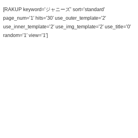
[RAKUP keyword=’ジャニーズ’ sort=’standard’
page_num=’1′ hits=’30’ use_outer_template=’2′
use_inner_template=’2′ use_img_template=’2′ use_title=’0′
random=’1′ view=’1′]