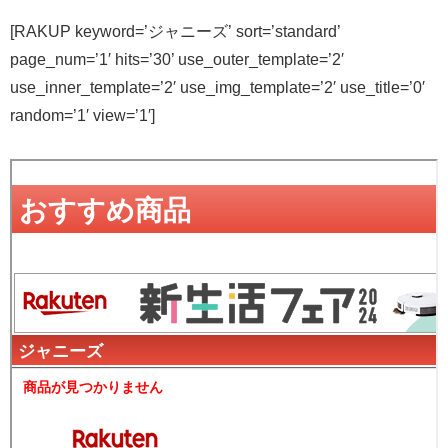
[RAKUP keyword=’ジャニーズ’ sort=’standard’
page_num=’1′ hits=’30’ use_outer_template=’2′
use_inner_template=’2′ use_img_template=’2′ use_title=’0′
random=’1′ view=’1′]