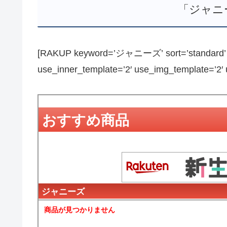
「ジャニ
[RAKUP keyword=’ジャニーズ’ sort=’standard’ pa
use_inner_template=’2′ use_img_template=’2′ us