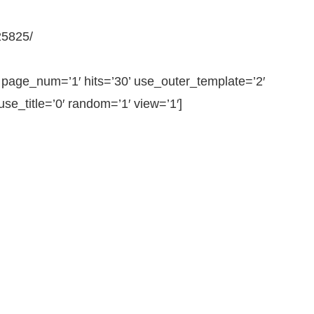
25825/
ge_num=’1′ hits=’30’ use_outer_template=’2′
e_title=’0′ random=’1′ view=’1′]