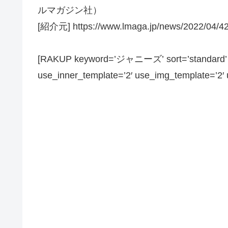
ルマガジン社）
[紹介元] https://www.lmaga.jp/news/2022/04/4
[RAKUP keyword=’ジャニーズ’ sort=’standard’ pa
use_inner_template=’2′ use_img_template=’2′ us