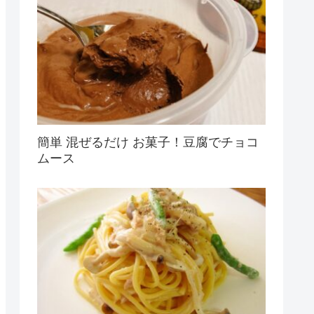
簡単 混ぜるだけ お菓子！豆腐でチョコ
ムース