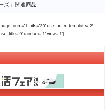
ーズ」関連商品
ge_num=’1′ hits=’30’ use_outer_template=’2′
e_title=’0′ random=’1′ view=’1′]