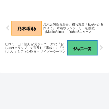
乃木坂46賀喜遥香、初写真集「私が分かる
作りに」 水着やランジェリー初挑戦
（MusicVoice） – Yahoo!ニュース –
Yahoo!ニュース
ヒロミ、山下智久ら“元ジャニーズ”に『お
しゃれクリップ』で言及し「素敵！」「う
れしい」とファン歓喜 – サイゾーウーマン