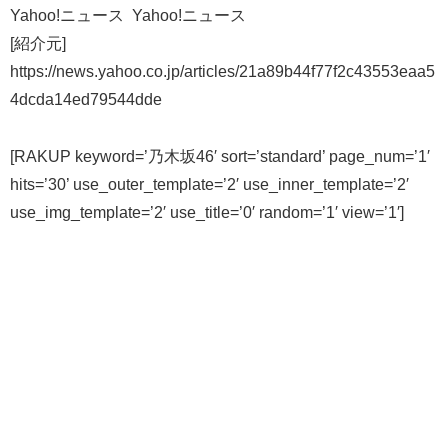
Yahoo!ニュース Yahoo!ニュース
[紹介元]
https://news.yahoo.co.jp/articles/21a89b44f77f2c43553eaa5
4dcda14ed79544dde
[RAKUP keyword=’乃木坂46′ sort=’standard’ page_num=’1′
hits=’30’ use_outer_template=’2′ use_inner_template=’2′
use_img_template=’2′ use_title=’0′ random=’1′ view=’1′]