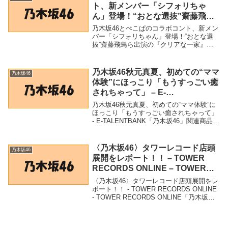
ト、新メンバー「シフォリちゃ
ん」登場！“おとな選抜”齋藤飛鳥
ら出演の『クリアな一家』第2弾
乃木坂46とぺこぱのコラボコント、新メン
(2022年5月2日) – Excite Bit コネ
バー「シフォリちゃん」登場！“おとな選
抜”齋藤飛鳥ら出演の『クリアな一家』第2
タ
弾 (2022年5月2日) - Excite Bit コネタ「乃
木坂46」関連商品乃木坂46とぺこぱのコラ
ボコント、新メン...
乃木坂46秋元真夏、初めての“ママ
乃木坂46
体験”にほっこり「もうすっごい癒
されちゃって」 – E-
TALENTBANK
乃木坂46秋元真夏、初めての“ママ体験”に
ほっこり「もうすっごい癒されちゃって」
- E-TALENTBANK「乃木坂46」関連商品乃
木坂46秋元真夏、初めての“ママ体験”にほ
っこり「もうすっごい癒されちゃって」 -
E-TALENTBAN...
〈乃木坂46〉タワーレコード店頭
乃木坂46
展開をレポート！！ – TOWER
RECORDS ONLINE – TOWER
RECORDS ONLINE
〈乃木坂46〉タワーレコード店頭展開をレ
ポート！！ - TOWER RECORDS ONLINE
- TOWER RECORDS ONLINE「乃木坂
46」関連商品〈乃木坂46〉タワーレコード
店頭展開をレポート！！ - TOWER
RECO...