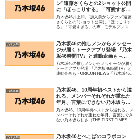
ン”遠藤さくらとの2ショット公開
に「ほっこりする」「可愛すぎ
る」の声 – モデルプレス
乃木坂46井上和、“加入前からファン”遠藤
さくらとの2ショット公開に「ほっこりす
る」「可愛すぎる」の声 - モデルプレス
「乃木坂46」関連商品乃木坂46井上
和、“加入前からファン”遠藤さくらとの2シ
ョット公開に「ほっこりする」「可愛すぎ
乃木坂46の推しメンからメッセー
乃木坂46
る」...
ジが届くトークアプリ登場 『乃木
坂46時間TV』と連動企画も –
ORICON NEWS
乃木坂46の推しメンからメッセージが届く
トークアプリ登場 『乃木坂46時間TV』と
連動企画も - ORICON NEWS「乃木坂46」
関連商品乃木坂46の推しメンからメッセー
ジが届くトークアプリ登場 『乃木坂46時
間TV』と連動企画も - ...
乃木坂46、10周年初ベストから溢
乃木坂46
れる、メンバーそれぞれが重ねた
年月、言葉にできない乃木坂らし
さ（THE FIRST TIMES） –
乃木坂46、10周年初ベストから溢れる、メ
Yahoo!ニュース – Yahoo!ニュー
ンバーそれぞれが重ねた年月、言葉にでき
ない乃木坂らしさ（THE FIRST TIMES）
ス
- Yahoo!ニュース - Yahoo!ニュース「乃木
坂46」関連商品乃木坂46、10周年初ベスト
から溢れ...
乃木坂46とぺこぱのコラボコン
乃木坂46