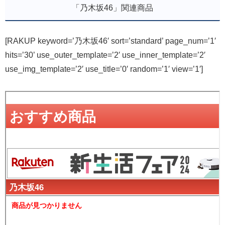
「乃木坂46」関連商品
[RAKUP keyword=’乃木坂46′ sort=’standard’ page_num=’1′
hits=’30’ use_outer_template=’2′ use_inner_template=’2′
use_img_template=’2′ use_title=’0′ random=’1′ view=’1′]