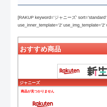
[RAKUP keyword=’ジャニーズ’ sort=’standard’ pa
use_inner_template=’2′ use_img_template=’2′ us