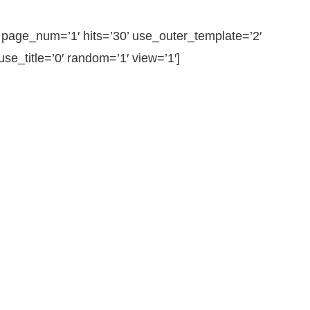
ge_num=’1′ hits=’30’ use_outer_template=’2′
e_title=’0′ random=’1′ view=’1′]