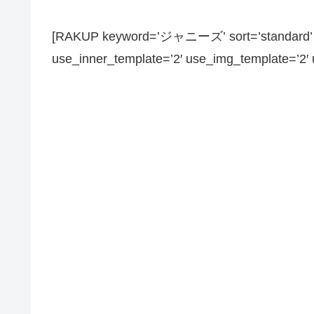
[RAKUP keyword=’ジャニーズ’ sort=’standard’ pa
use_inner_template=’2′ use_img_template=’2′ us