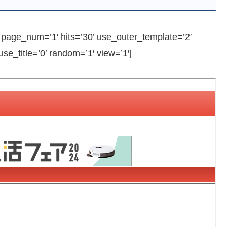
ge_num=’1′ hits=’30’ use_outer_template=’2′
e_title=’0′ random=’1′ view=’1′]