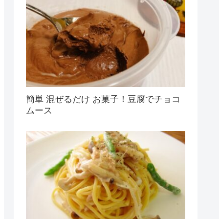
簡単 混ぜるだけ お菓子！豆腐でチョコ
ムース