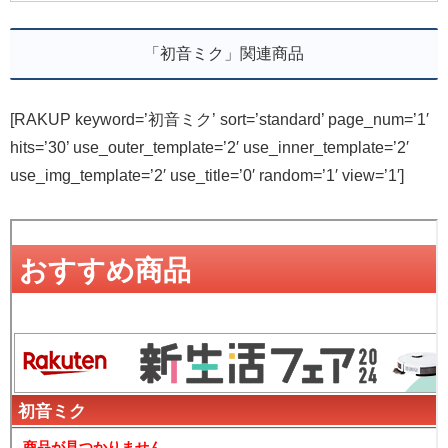
「初音ミク」関連商品
[RAKUP keyword=’初音ミク’ sort=’standard’ page_num=’1′
hits=’30’ use_outer_template=’2′ use_inner_template=’2′
use_img_template=’2′ use_title=’0′ random=’1′ view=’1′]