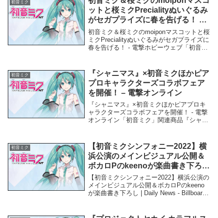
初音ミク＆桜ミクのmoiponマスコ
初音ミク
ットと桜ミクPrecialityぬいぐるみ
がセガプライズに春を告げる！ –
電撃ホビーウェブ
初音ミク＆桜ミクのmoiponマスコットと桜
ミクPrecialityぬいぐるみがセガプライズに
春を告げる！ - 電撃ホビーウェブ「初音ミ
ク」関連商品初音ミク＆桜ミクのmoiponマ
スコットと桜ミクPrecialityぬいぐるみがセ
ガプライズ...
『シャニマス』×初音ミクほかピア
初音ミク
プロキャラクターズコラボフェア
を開催！ – 電撃オンライン
『シャニマス』×初音ミクほかピアプロキ
ャラクターズコラボフェアを開催！ - 電撃
オンライン「初音ミク」関連商品『シャニ
マス』×初音ミクほかピアプロキャラクタ
ーズコラボフェアを開催！ - 電撃オンライ
ン 『シャニマス』×初音ミクほかピアプロ
【初音ミクシンフォニー2022】横
初音ミク
キ...
浜公演のメインビジュアル公開＆
ボカロPのkeenoが楽曲書き下ろし
| Daily News – Billboard JAPAN
【初音ミクシンフォニー2022】横浜公演の
メインビジュアル公開＆ボカロPのkeeno
が楽曲書き下ろし | Daily News - Billboard
JAPAN「初音ミク」関連商品【初音ミクシ
ンフォニー2022】横浜公演のメインビジュ
アル...