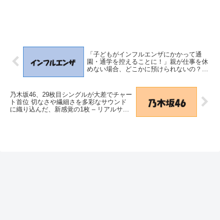
「子どもがインフルエンザにかかって通
園・通学を控えることに！」親が仕事を休
めない場合、どこかに預けられないの？
（Medical DOC） – Yahoo!ニュース –
Yahoo!ニュース
乃木坂46、29枚目シングルが大差でチャー
ト首位 切なさや繊細さを多彩なサウンド
に織り込んだ、新感覚の1枚 – リアルサウ
ンド