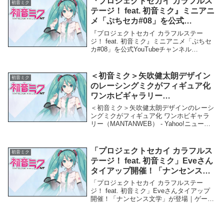
『プロジェクトセカイ カラフルス
初音ミク
テージ！ feat. 初音ミク』ミニアニ
メ「ぷちセカ#08」を公式
YouTubeチャンネル&TOKYO MX
『プロジェクトセカイ カラフルステー
で公開！ | ゲーム・エンタメ最新
ジ！ feat. 初音ミク』ミニアニメ「ぷちセ
カ#08」を公式YouTubeチャンネル
情報のファミ通.com – ファミ
&TOKYO MXで公開！ | ゲーム・エンタメ
通.com
最新情報のファミ通.com - ファミ
通.com「初音ミク」関連商品『...
＜初音ミク＞矢吹健太朗デザイン
初音ミク
のレーシングミクがフィギュア化
ワンホビギャラリー
（MANTANWEB） – Yahoo!ニュ
＜初音ミク＞矢吹健太朗デザインのレーシ
ース – Yahoo!ニュース
ングミクがフィギュア化 ワンホビギャラ
リー（MANTANWEB） - Yahoo!ニュース -
Yahoo!ニュース「初音ミク」関連商品＜初
音ミク＞矢吹健太朗デザインのレーシング
ミクがフィギュア化 ワン...
「プロジェクトセカイ カラフルス
初音ミク
テージ！ feat. 初音ミク」Eveさん
タイアップ開催！「ナンセンス文
学」が登場｜ゲーム情報サイト
「プロジェクトセカイ カラフルステー
Gamer – Gamer
ジ！ feat. 初音ミク」Eveさんタイアップ
開催！「ナンセンス文学」が登場｜ゲーム
情報サイト Gamer - Gamer「初音ミク」関
連商品「プロジェクトセカイ カラフルス
テージ！ feat. 初音ミ...