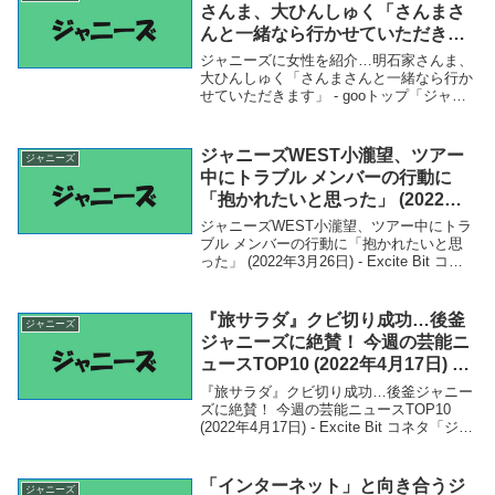
さんま、大ひんしゅく「さんまさ
んと一緒なら行かせていただきま
す」 – gooトップ
ジャニーズに女性を紹介…明石家さんま、
大ひんしゅく「さんまさんと一緒なら行か
せていただきます」 - gooトップ「ジャニ
ーズ」関連商品ジャニーズに女性を紹介…
明石家さんま、大ひんしゅく「さんまさん
と一緒なら行かせていただきます」 -
ジャニーズWEST小瀧望、ツアー
ジャニーズ
goo...
中にトラブル メンバーの行動に
「抱かれたいと思った」 (2022年3
月26日) – Excite Bit コネタ
ジャニーズWEST小瀧望、ツアー中にトラ
ブル メンバーの行動に「抱かれたいと思
った」 (2022年3月26日) - Excite Bit コネ
タ「ジャニーズ」関連商品ジャニーズ
WEST小瀧望、ツアー中にトラブル メンバ
ーの行動に「抱かれたい...
『旅サラダ』クビ切り成功…後釜
ジャニーズ
ジャニーズに絶賛！ 今週の芸能ニ
ュースTOP10 (2022年4月17日) –
Excite Bit コネタ
『旅サラダ』クビ切り成功…後釜ジャニー
ズに絶賛！ 今週の芸能ニュースTOP10
(2022年4月17日) - Excite Bit コネタ「ジャ
ニーズ」関連商品『旅サラダ』クビ切り成
功…後釜ジャニーズに絶賛！ 今週の芸能
ニュースTOP10 ...
「インターネット」と向き合うジ
ジャニーズ