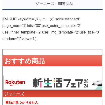
「ジャニーズ」関連商品
[RAKUP keyword=’ジャニーズ’ sort=’standard’
page_num=’1′ hits=’30’ use_outer_template=’2′
use_inner_template=’2′ use_img_template=’2′ use_title=’0′
random=’1′ view=’1′]