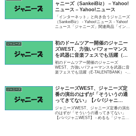
ャニーズ（SankeiBiz） – Yahoo!
ニュース – Yahoo!ニュース
「インターネット」と向き合うジャニーズ
（SankeiBiz） - Yahoo!ニュース - Yahoo!
ニュース「ジャニーズ」関連商品「インタ
ーネット」と向き合うジャニーズ
（SankeiBiz） - Yahoo!ニュース - Yahoo!
ニ...
初のドームツアー開催のジャニー
ジャニーズ
ズWEST、力強いパフォーマンス
を武器に音楽フェスでも活躍（E-
TALENTBANK） – Yahoo!ニュー
初のドームツアー開催のジャニーズ
ス – Yahoo!ニュース
WEST、力強いパフォーマンスを武器に音
楽フェスでも活躍（E-TALENTBANK） -
Yahoo!ニュース - Yahoo!ニュース「ジャニ
ーズ」関連商品初のドームツアー開催のジ
ャニーズWEST、力強いパ...
ジャニーズWEST、ジャニーズ定
ジャニーズ
番の演出のはずが「そういうの通
ってきてない」【パパジャニ
WEST】 – めるも
ジャニーズWEST、ジャニーズ定番の演出
のはずが「そういうの通ってきてない」
【パパジャニWEST】 - めるも「ジャニー
ズ」関連商品ジャニーズWEST、ジャニー
ズ定番の演出のはずが「そういうの通って
きてない」【パパジャニWEST】 - める...