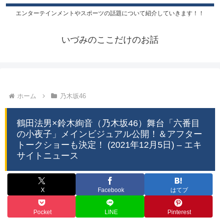
エンターテインメントやスポーツの話題について紹介していきます！！
いづみのここだけのお話
ホーム
乃木坂46
鶴田法男×鈴木絢音（乃木坂46）舞台「六番目
の小夜子」メインビジュアル公開！＆アフター
トークショーも決定！ (2021年12月5日) – エキ
サイトニュース
X
Facebook
はてブ
Pocket
LINE
Pinterest