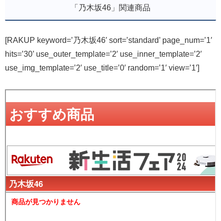
「乃木坂46」関連商品
[RAKUP keyword=’乃木坂46′ sort=’standard’ page_num=’1′
hits=’30’ use_outer_template=’2′ use_inner_template=’2′
use_img_template=’2′ use_title=’0′ random=’1′ view=’1′]