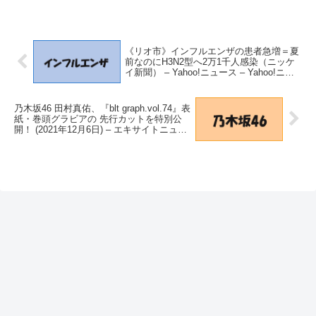
《リオ市》インフルエンザの患者急増＝夏
前なのにH3N2型へ2万1千人感染（ニッケ
イ新聞） – Yahoo!ニュース – Yahoo!ニュ
ース
乃木坂46 田村真佑、『blt graph.vol.74』表
紙・巻頭グラビアの 先行カットを特別公
開！ (2021年12月6日) – エキサイトニュー
ス