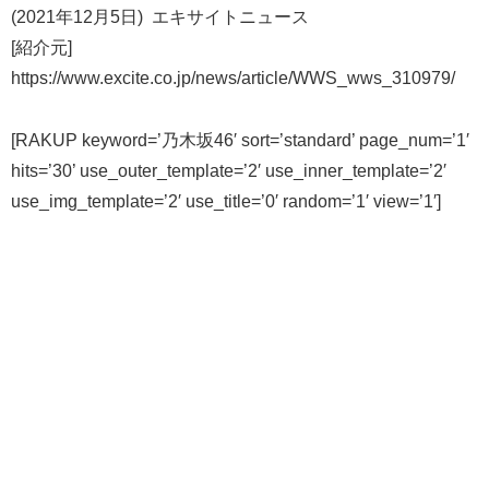
(2021年12月5日) エキサイトニュース
[紹介元]
https://www.excite.co.jp/news/article/WWS_wws_310979/
[RAKUP keyword=’乃木坂46′ sort=’standard’ page_num=’1′
hits=’30’ use_outer_template=’2′ use_inner_template=’2′
use_img_template=’2′ use_title=’0′ random=’1′ view=’1′]