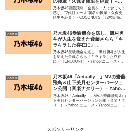
の後輩・久保史緒里を絶賛！ –
COCONUTS
乃木坂46齋藤飛鳥「全員を一人で食ってく
感じ」"2代目エース"襲名の後輩・久保史
緒里を絶賛！ - COCONUTS「乃木坂46」
関連商品乃木坂46齋藤飛鳥「全員を一人で
食ってく感じ」"2代目エース"襲名の後
輩・久保史緒里を絶賛！ - COC...
乃木坂46受験機会を逃し、磯村勇
乃木坂46
斗が人生を変えた斎藤さらら「キ
ラキラした存在に」
（ENCOUNT） – Yahoo!ニュース
乃木坂46受験機会を逃し、磯村勇斗が人生
– Yahoo!ニュース
を変えた斎藤さらら「キラキラした存在
に」（ENCOUNT） - Yahoo!ニュース -
Yahoo!ニュース「乃木坂46」関連商品乃木
坂46受験機会を逃し、磯村勇斗が人生を変
えた斎藤さらら「キラキラ...
乃木坂46「Actually…」MVの齋藤
乃木坂46
飛鳥＆山下美月センターバージョ
ン公開（音楽ナタリー） – Yahoo!
ニュース – Yahoo!ニュース
乃木坂46「Actually…」MVの齋藤飛鳥＆山
下美月センターバージョン公開（音楽ナタ
リー） - Yahoo!ニュース - Yahoo!ニュース
「乃木坂46」関連商品乃木坂
46「Actually…」MVの齋藤飛鳥＆山下美月
センターバージョ...
スポンサーリンク