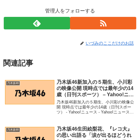
管理人をフォローする
いづみのここだけのお話
関連記事
乃木坂46新加入の５期生、小川彩
乃木坂46
の映像公開 現時点では最年少の14
歳（日刊スポーツ） – Yahoo!ニュ
ース – Yahoo!ニュース
乃木坂46新加入の５期生、小川彩の映像公
開 現時点では最年少の14歳（日刊スポー
ツ） - Yahoo!ニュース - Yahoo!ニュース
「乃木坂46」関連商品乃木坂46新加入の５
期生、小川彩の映像公開 現時点では最年
少の14歳（日刊スポーツ...
乃木坂46生田絵梨花、『レコ大』
乃木坂46
の思い出語る「涙が出るほどうれ