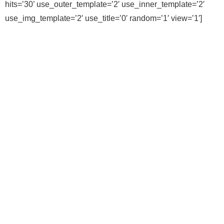
hits=’30’ use_outer_template=’2′ use_inner_template=’2′
use_img_template=’2′ use_title=’0′ random=’1′ view=’1′]