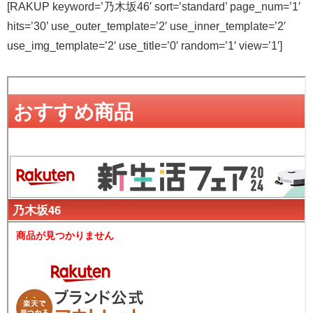
[RAKUP keyword=’乃木坂46′ sort=’standard’ page_num=’1′
hits=’30’ use_outer_template=’2′ use_inner_template=’2′
use_img_template=’2′ use_title=’0′ random=’1′ view=’1′]