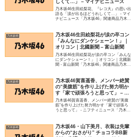
しくて…」 – マイナビニュース
乃木坂46生田絵梨花、『レコ大』の思い出
語る「涙が出るほどうれしくて…」 - マイ
ナビニュース「乃木坂46」関連商品乃木坂
46生田絵梨花、『レコ大』の思い出語る
「涙が出るほどうれしくて…」 - マイナビ
ニュース 乃木坂46生田絵梨花、『レコ...
乃木坂46生田絵梨花が涙の卒コン
乃木坂46
「みんなにダンケシェーン！」｜
オリコン｜北國新聞 – 富山新聞
乃木坂46生田絵梨花が涙の卒コン「みんな
にダンケシェーン！」｜オリコン｜北國新
聞 - 富山新聞「乃木坂46」関連商品乃木坂
46生田絵梨花が涙の卒コン「みんなにダン
ケシェーン！」｜オリコン｜北國新聞 - 富
山新聞 乃木坂46生田絵梨花が涙の卒...
乃木坂46賀喜遥香、メンバー絶賛
乃木坂46
の“美腹筋”を作り上げた努力明か
す「家で頑張ろうと思って」 – ニ
フティニュース
乃木坂46賀喜遥香、メンバー絶賛の“美腹
筋”を作り上げた努力明かす「家で頑張ろ
うと思って」 - ニフティニュース「乃木坂
46」関連商品乃木坂46賀喜遥香、メンバー
絶賛の“美腹筋”を作り上げた努力明かす
「家で頑張ろうと思って」 - ニフティニ...
乃木坂46・山下美月、衣装は先輩
乃木坂46
からの“おさがり” チョコラBB新