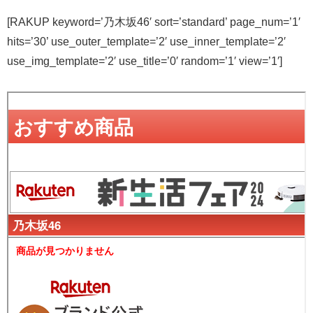
[RAKUP keyword=’乃木坂46′ sort=’standard’ page_num=’1′
hits=’30’ use_outer_template=’2′ use_inner_template=’2′
use_img_template=’2′ use_title=’0′ random=’1′ view=’1′]