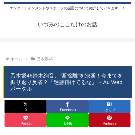
エンターテインメントやスポーツの話題について紹介していきます！！
いづみのここだけのお話
ホーム
乃木坂46
乃木坂46鈴木絢音、"断捨離"を決断！今までを
振り返り反省？「迷惑掛けてるな」 – Au Web
ポータル
X
Facebook
はてブ
Pocket
LINE
Pinterest