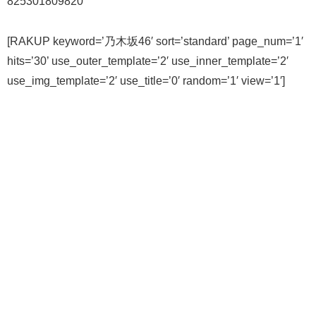
825301809820
[RAKUP keyword=’乃木坂46′ sort=’standard’ page_num=’1′
hits=’30’ use_outer_template=’2′ use_inner_template=’2′
use_img_template=’2′ use_title=’0′ random=’1′ view=’1′]