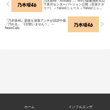
乃木坂46「Actually…」MVの齋藤飛鳥＆山
下美月センターバージョン公開（音楽ナタ
リー） – Yahoo!ニュース – Yahoo!ニュー
ス
『乃木坂46』新曲を過激アンチが誹謗中傷
「汚れる」「CD買いません！」 –
NewsCafe
ホーム
インフルエンザ