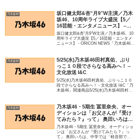
バー3人がハーレムキス…ファン放心「乃
木坂を大人にしないで」 - まいじつ 乃木坂
46メンバー3人がハーレムキス…フ...
坂口健太郎&杏“月9”W主演／乃木
乃木坂46
坂46、10周年ライブ大盛況【5／
16芸能・エンタメニュース】 –
ORICON NEWS
坂口健太郎&杏“月9”W主演／乃木坂46、10
周年ライブ大盛況【5／16芸能・エンタメ
ニュース】 - ORICON NEWS「乃木坂46」
関連商品坂口健太郎&杏“月9”W主演／乃木
坂46、10周年ライブ大盛況【5／16芸能・
エンタメニュース...
5/25(水)乃木坂46田村真佑、ぶり
乃木坂46
っこ１０段でさらなる高みへ！ –
文化放送 I&C
5/25(水)乃木坂46田村真佑、ぶりっこ１０
段でさらなる高みへ！ - 文化放送 I&C「乃
木坂46」関連商品5/25(水)乃木坂46田村真
佑、ぶりっこ１０段でさらなる高みへ！ -
文化放送 I&C 5/25(水)乃木坂46田村真佑、
ぶりっ...
乃木坂46・5期生 冨里奈央、オー
乃木坂46
ディションは「お父さんが『受け
てみたら？』って」 奥田いろは、
中学では「軽音部でギターボーカ
乃木坂46・5期生 冨里奈央、オーディショ
ル」 (2022年6月6日) – Excite Bit
ンは「お父さんが『受けてみたら？』っ
て」 奥田いろは、中学では「軽音部でギ
コネタ