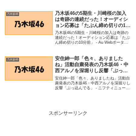
ターボーカル」 (2022年6月6日) - Excite
Bit コネタ「乃木坂46」関連商品乃木坂
46・5期生 冨里奈央、...
乃木坂46の5期生・川崎桜の加入
乃木坂46
は奇跡の連続だった！オーディシ
ョン応募は「たぶん締め切りの10
分前」 – Au Webポータル
乃木坂46の5期生・川崎桜の加入は奇跡の
連続だった！オーディション応募は「たぶ
ん締め切りの10分前」 - Au Webポータル
「乃木坂46」関連商品乃木坂46の5期生・
川崎桜の加入は奇跡の連続だった！オーデ
ィション応募は「たぶん締め切りの1...
安住紳一郎「色々、ありました
乃木坂46
ね」活動自粛発表の乃木坂46・中
西アルノを深堀りし反響「ぶっ込
んでる」 – ニフティニュース
安住紳一郎「色々、ありましたね」活動自
粛発表の乃木坂46・中西アルノを深堀りし
反響「ぶっ込んでる」 - ニフティニュース
「乃木坂46」関連商品安住紳一郎「色々、
ありましたね」活動自粛発表の乃木坂46・
中西アルノを深堀りし反響「ぶっ込んで
る」...
スポンサーリンク