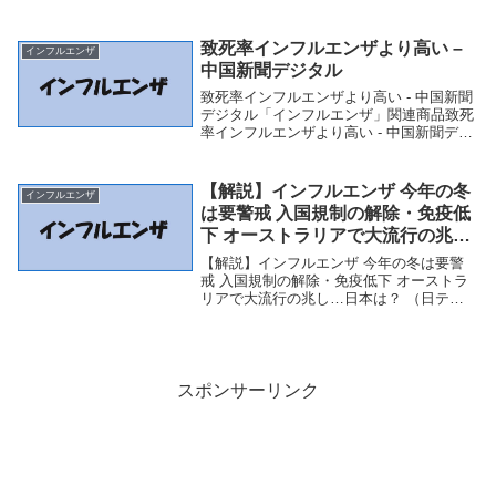
ス - Yahoo!ニュース「インフルエンザ」関
連商品香港の研究陣「オミクロン変異は児
童にとってインフルエンザ...
致死率インフルエンザより高い –
インフルエンザ
中国新聞デジタル
致死率インフルエンザより高い - 中国新聞
デジタル「インフルエンザ」関連商品致死
率インフルエンザより高い - 中国新聞デジ
タル 致死率インフルエンザより高い中国
新聞デジタル
【解説】インフルエンザ 今年の冬
インフルエンザ
は要警戒 入国規制の解除・免疫低
下 オーストラリアで大流行の兆
し…日本は？ （日テレNEWS） –
【解説】インフルエンザ 今年の冬は要警
Yahoo!ニュース – Yahoo!ニュー
戒 入国規制の解除・免疫低下 オーストラ
リアで大流行の兆し…日本は？ （日テレ
ス
NEWS） - Yahoo!ニュース - Yahoo!ニュー
ス「インフルエンザ」関連商品【解説】イ
ンフルエンザ 今年の冬は要...
スポンサーリンク