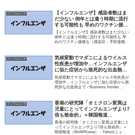
フルエンザのワクチン接種「強く推奨」コ
ロナとの同時流行懸念｜NHK - nhk.or.jp イ
ンフルエンザのワクチン...
【インフルエンザ】感染者数はま
インフルエンザ
だ少ない 例年とは違う時期に流行
する可能性も 早めのワクチン接種
を（感染症・予防接種ナビ） –
【インフルエンザ】感染者数はまだ少ない
Yahoo!ニュース – Yahoo!ニュー
例年とは違う時期に流行する可能性も 早
めのワクチン接種を（感染症・予防接種ナ
ス
ビ） - Yahoo!ニュース - Yahoo!ニュース
「インフルエンザ」関連商品【インフルエ
ンザ】感染者数はまだ少ない 例...
気候変動でマダニによるウイルス
インフルエンザ
性疾患が増加中…インフルエンザ
に似た症状から致死的な出血熱ま
で – Business Insider Japan
気候変動でマダニによるウイルス性疾患が
増加中…インフルエンザに似た症状から致
死的な出血熱まで - Business Insider
Japan「インフルエンザ」関連商品気候変
動でマダニによるウイルス性疾患が増加
中…インフルエンザに似た症状か...
香港の研究陣「オミクロン変異は
インフルエンザ
児童にとってインフルエンザより7
倍も致命的」＝韓国報道
（WoW!Korea） – Yahoo!ニュー
香港の研究陣「オミクロン変異は児童にと
ス – Yahoo!ニュース
ってインフルエンザより7倍も致命的」＝
韓国報道（WoW!Korea） - Yahoo!ニュー