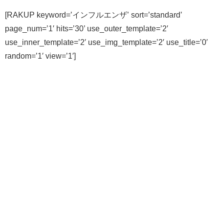
[RAKUP keyword=’インフルエンザ’ sort=’standard’
page_num=’1′ hits=’30’ use_outer_template=’2′
use_inner_template=’2′ use_img_template=’2′ use_title=’0′
random=’1′ view=’1′]