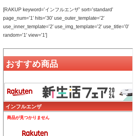
[RAKUP keyword=’インフルエンザ’ sort=’standard’
page_num=’1′ hits=’30’ use_outer_template=’2′
use_inner_template=’2′ use_img_template=’2′ use_title=’0′
random=’1′ view=’1′]