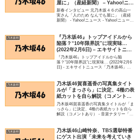
屋に」（産経新聞） – Yahoo!ニュ
ース – Yahoo!ニュース
新春インタビュー 元乃木坂４６の高山一
実さん「人のため なんでも屋に」（産経
新聞） - Yahoo!ニュース - Yahoo!ニュース
「乃木坂46」関連商品新春インタビュー
元乃木坂４６の高山一実さん「人のため
なんでも屋に」（産経新聞） ...
『乃木坂46』トップアイドルから
乃木坂46
陥落？“10年限界説”に現実味…
(2022年2月6日) – エキサイトニュ
ース
『乃木坂46』トップアイドルから陥
落？“10年限界説”に現実味… (2022年2月6
日) - エキサイトニュース「乃木坂46」関
連商品『乃木坂46』トップアイドルから陥
落？“10年限界説”に現実味… (2022年2月6
日) - エキサイトニ...
乃木坂46賀喜遥香の写真集タイト
乃木坂46
ルが「まっさら」に決定、4種の表
紙カットを自ら解説（コメントあ
り） – 音楽ナタリー
乃木坂46賀喜遥香の写真集タイトルが「ま
っさら」に決定、4種の表紙カットを自ら
解説（コメントあり） - 音楽ナタリー「乃
木坂46」関連商品乃木坂46賀喜遥香の写真
集タイトルが「まっさら」に決定、4種の
表紙カットを自ら解説（コメントあり）
乃木坂46山崎怜奈、TBS選挙特番
乃木坂46
-...
にゲスト出演「未来を考えていき