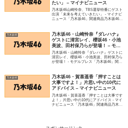
たい」 – マイナビニュース
乃木坂46山崎怜奈、TBS選挙特番にゲスト
出演「未来を考えていきたい」 - マイナビ
ニュース「乃木坂46」関連商品乃木坂46山
崎怜奈、TBS選挙特番にゲスト出演「未来
を考えていきたい」 - マイナビニュース 乃
木坂46山崎怜奈、TBS選挙特...
乃木坂46・山崎怜奈『ダレハナ』
乃木坂46
ゲストに清宮レイ、櫻坂46・小池
美波、田村保乃らが登場！ – モデ
ルプレス
乃木坂46・山崎怜奈『ダレハナ』ゲストに
清宮レイ、櫻坂46・小池美波、田村保乃ら
が登場！ - モデルプレス「乃木坂46」関連
商品乃木坂46・山崎怜奈『ダレハナ』ゲス
トに清宮レイ、櫻坂46・小池美波、田村保
乃らが登場！ - モデルプレス 乃木...
乃木坂46・賀喜遥香「押すことは
乃木坂46
大事ですよ！」片思い中の10代に
アドバイス – マイナビニュース
乃木坂46・賀喜遥香「押すことは大事です
よ！」片思い中の10代にアドバイス - マイ
ナビニュース「乃木坂46」関連商品乃木坂
46・賀喜遥香「押すことは大事ですよ！」
片思い中の10代にアドバイス - マイナビニ
ュース 乃木坂46・賀喜遥香「押...