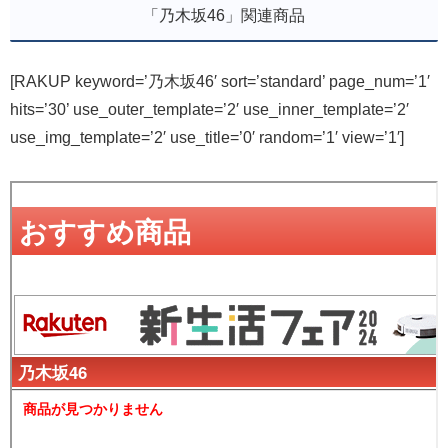
「乃木坂46」関連商品
[RAKUP keyword=’乃木坂46′ sort=’standard’ page_num=’1′
hits=’30’ use_outer_template=’2′ use_inner_template=’2′
use_img_template=’2′ use_title=’0′ random=’1′ view=’1′]