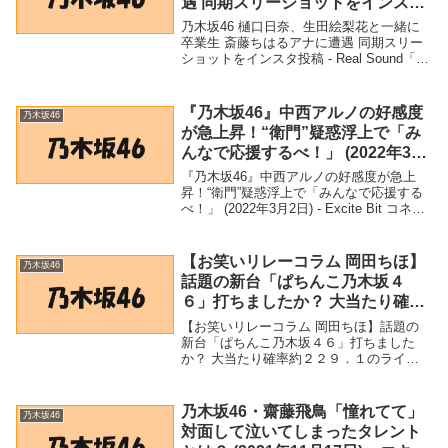
遇 同期スリーショットをインスタ
投稿 – Real Sound
乃木坂46 樋口日奈、生田絵梨花と一緒に
卒業生 斎藤ちはるアナに遭遇 同期スリー
ショットをインスタ投稿 - Real Sound「乃
木坂46」関連商品乃木坂46 樋口日奈、生
田絵梨花と一緒に卒業生 斎藤ちはるアナ
に遭遇 同期スリーショットを...
『乃木坂46』中西アルノの好感度
乃木坂46
が急上昇！“衛門”疑惑浮上で「み
んなで応援するべ！」 (2022年3月
2日) – Excite Bit コネタ
『乃木坂46』中西アルノの好感度が急上
昇！“衛門”疑惑浮上で「みんなで応援する
べ！」 (2022年3月2日) - Excite Bit コネタ
「乃木坂46」関連商品『乃木坂46』中西ア
ルノの好感度が急上昇！“衛門”疑惑浮上で
「みんなで応援す...
【お笑いリレーコラム 岡田ちほ】
乃木坂46
話題の新台「ぱちんこ乃木坂４
６」打ちましたか？ 大当たり確率
約２２９．１のライトミドル –
【お笑いリレーコラム 岡田ちほ】話題の
ZAKZAK
新台「ぱちんこ乃木坂４６」打ちました
か？ 大当たり確率約２２９．１のライト
ミドル - ZAKZAK「乃木坂46」関連商品
【お笑いリレーコラム 岡田ちほ】話題の
新台「ぱちんこ乃木坂４６」打ちました
乃木坂46・齋藤飛鳥「憧れてて」
乃木坂46
か？ 大...
対面して泣いてしまったタレント