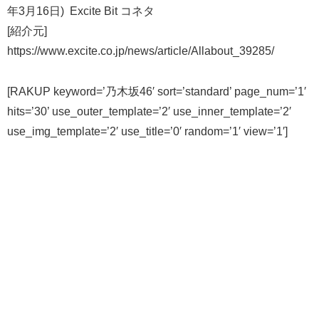
年3月16日) Excite Bit コネタ
[紹介元]
https://www.excite.co.jp/news/article/Allabout_39285/
[RAKUP keyword=’乃木坂46′ sort=’standard’ page_num=’1′
hits=’30’ use_outer_template=’2′ use_inner_template=’2′
use_img_template=’2′ use_title=’0′ random=’1′ view=’1′]