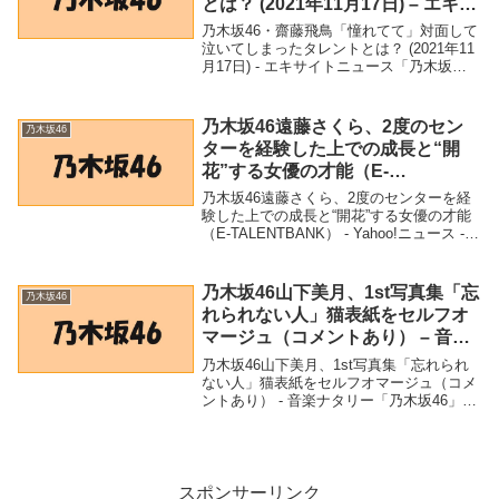
とは？ (2021年11月17日) – エキサ
イトニュース
乃木坂46・齋藤飛鳥「憧れてて」対面して
泣いてしまったタレントとは？ (2021年11
月17日) - エキサイトニュース「乃木坂
46」関連商品乃木坂46・齋藤飛鳥「憧れて
て」対面して泣いてしまったタレントと
は？ (2021年11月17日) ...
乃木坂46遠藤さくら、2度のセン
乃木坂46
ターを経験した上での成長と“開
花”する女優の才能（E-
TALENTBANK） – Yahoo!ニュー
乃木坂46遠藤さくら、2度のセンターを経
ス – Yahoo!ニュース
験した上での成長と“開花”する女優の才能
（E-TALENTBANK） - Yahoo!ニュース -
Yahoo!ニュース「乃木坂46」関連商品乃木
坂46遠藤さくら、2度のセンターを経験し
た上での成長と...
乃木坂46山下美月、1st写真集「忘
乃木坂46
れられない人」猫表紙をセルフオ
マージュ（コメントあり） – 音楽
ナタリー
乃木坂46山下美月、1st写真集「忘れられ
ない人」猫表紙をセルフオマージュ（コメ
ントあり） - 音楽ナタリー「乃木坂46」関
連商品乃木坂46山下美月、1st写真集「忘
れられない人」猫表紙をセルフオマージュ
（コメントあり） - 音楽ナタリー ...
スポンサーリンク