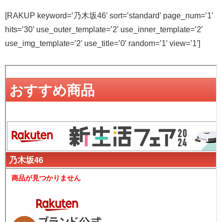
[RAKUP keyword=’乃木坂46′ sort=’standard’ page_num=’1′
hits=’30’ use_outer_template=’2′ use_inner_template=’2′
use_img_template=’2′ use_title=’0′ random=’1′ view=’1′]