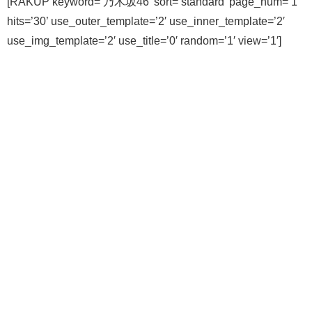
[RAKUP keyword=’乃木坂46′ sort=’standard’ page_num=’1′
hits=’30’ use_outer_template=’2′ use_inner_template=’2′
use_img_template=’2′ use_title=’0′ random=’1′ view=’1′]