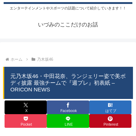
エンターテインメントやスポーツの話題について紹介していきます！！
いづみのここだけのお話
ホーム
乃木坂46
元乃木坂46・中田花奈、ランジェリー姿で美ボ
ディ披露 最強チームで『週プレ』初表紙 –
ORICON NEWS
X
Facebook
はてブ
Pocket
LINE
Pinterest