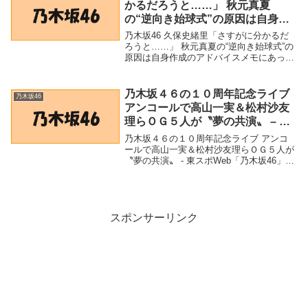
かるだろうと……」 秋元真夏
の“逆向き始球式”の原因は自身作
成のアドバイスメモにあった盲
乃木坂46 久保史緒里「さすがに分かるだ
点？（ニッポン放送） – Yahoo!ニ
ろうと……」 秋元真夏の“逆向き始球式”の
原因は自身作成のアドバイスメモにあった
ュース – Yahoo!ニュース
盲点？（ニッポン放送） - Yahoo!ニュース
- Yahoo!ニュース「乃木坂46」関連商品乃
木坂46 久保史緒里「...
乃木坂４６の１０周年記念ライブ
乃木坂46
アンコールで高山一実＆松村沙友
理らＯＧ５人が〝夢の共演〟 – 東
スポWeb
乃木坂４６の１０周年記念ライブ アンコ
ールで高山一実＆松村沙友理らＯＧ５人が
〝夢の共演〟 - 東スポWeb「乃木坂46」関
連商品乃木坂４６の１０周年記念ライブ
アンコールで高山一実＆松村沙友理らＯＧ
５人が〝夢の共演〟 - 東スポWeb 乃木...
スポンサーリンク