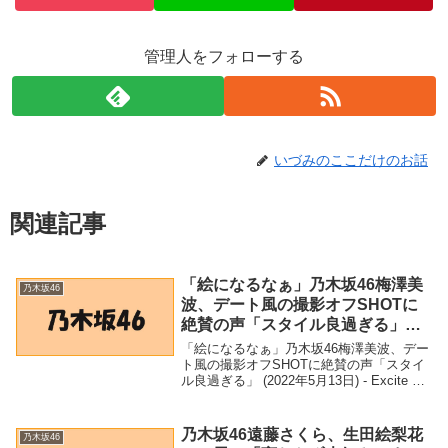
管理人をフォローする
いづみのここだけのお話
関連記事
「絵になるなぁ」乃木坂46梅澤美
乃木坂46
波、デート風の撮影オフSHOTに
絶賛の声「スタイル良過ぎる」
(2022年5月13日) – Excite Bit コネ
「絵になるなぁ」乃木坂46梅澤美波、デー
タ
ト風の撮影オフSHOTに絶賛の声「スタイ
ル良過ぎる」 (2022年5月13日) - Excite Bit
コネタ「乃木坂46」関連商品「絵になるな
ぁ」乃木坂46梅澤美波、デート風の撮影オ
フSHOTに絶...
乃木坂46遠藤さくら、生田絵梨花
乃木坂46