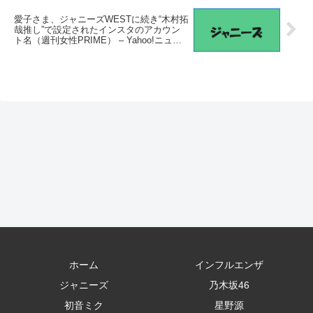
愛子さま、ジャニーズWESTに続き“木村拓
哉推し”で設定されたインスタのアカウン
ト名（週刊女性PRIME） – Yahoo!ニュー
ス – Yahoo!ニュース
ホーム
インフルエンザ
ジャニーズ
乃木坂46
初音ミク
星野源