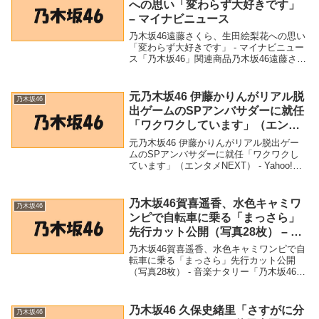
への思い「変わらず大好きです」
– マイナビニュース
乃木坂46遠藤さくら、生田絵梨花への思い
「変わらず大好きです」 - マイナビニュー
ス「乃木坂46」関連商品乃木坂46遠藤さく
ら、生田絵梨花への思い「変わらず大好き
です」 - マイナビニュース 乃木坂46遠藤
さくら、生田絵梨花への思い「変わら...
元乃木坂46 伊藤かりんがリアル脱
乃木坂46
出ゲームのSPアンバサダーに就任
「ワクワクしています」（エンタ
メNEXT） – Yahoo!ニュース –
元乃木坂46 伊藤かりんがリアル脱出ゲー
Yahoo!ニュース
ムのSPアンバサダーに就任「ワクワクし
ています」（エンタメNEXT） - Yahoo!ニ
ュース - Yahoo!ニュース「乃木坂46」関連
商品元乃木坂46 伊藤かりんがリアル脱出
ゲームのSPアンバサダ...
乃木坂46賀喜遥香、水色キャミワ
乃木坂46
ンピで自転車に乗る「まっさら」
先行カット公開（写真28枚） – 音
楽ナタリー
乃木坂46賀喜遥香、水色キャミワンピで自
転車に乗る「まっさら」先行カット公開
（写真28枚） - 音楽ナタリー「乃木坂46」
関連商品乃木坂46賀喜遥香、水色キャミワ
ンピで自転車に乗る「まっさら」先行カッ
ト公開（写真28枚） - 音楽ナタリー ...
乃木坂46 久保史緒里「さすがに分
乃木坂46