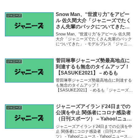
Snow Man、“世渡り力”をアピー
ジャニーズ
ル 佐久間大介「ジャニーズでたく
さん先輩のバックについてきた」
– モデルプレス
Snow Man、“世渡り力”をアピール 佐久間
大介「ジャニーズでたくさん先輩のバック
についてきた」 - モデルプレス「ジャニー
ズ」関連商品Snow Man、“世渡り力”をア
ピール 佐久間大介「ジャニーズでたくさ
ん先輩のバックについてきた」...
菅田琳寧ジャニーズ勢最高地点に
ジャニーズ
到達するも無念のタイムアップ！
【SASUKE2021】 – めるも
菅田琳寧ジャニーズ勢最高地点に到達する
も無念のタイムアップ！
【SASUKE2021】 - めるも「ジャニーズ」
関連商品菅田琳寧ジャニーズ勢最高地点に
到達するも無念のタイムアップ！
【SASUKE2021】 - めるも 菅田琳寧ジャ
ジャニーズアイランド24日までの
ジャニーズ
ニーズ勢最高...
公演を中止 関係者にコロナ感染者
（日刊スポーツ） – Yahoo!ニュー
ス – Yahoo!ニュース
ジャニーズアイランド24日までの公演を中
止 関係者にコロナ感染者（日刊スポー
ツ） - Yahoo!ニュース - Yahoo!ニュース