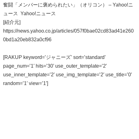
奮闘「メンバーに褒められたい」（オリコン） – Yahoo!ニ
ュース Yahoo!ニュース
[紹介元]
https://news.yahoo.co.jp/articles/057f0bae02cd83ad41e260
0bd1a20eb832a0cf96
[RAKUP keyword=’ジャニーズ’ sort=’standard’
page_num=’1′ hits=’30’ use_outer_template=’2′
use_inner_template=’2′ use_img_template=’2′ use_title=’0′
random=’1′ view=’1′]