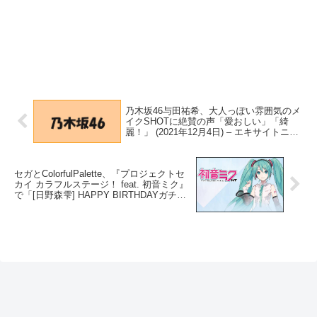
乃木坂46与田祐希、大人っぽい雰囲気のメ
イクSHOTに絶賛の声「愛おしい」「綺
麗！」 (2021年12月4日) – エキサイトニュ
ース
セガとColorfulPalette、『プロジェクトセ
カイ カラフルステージ！ feat. 初音ミク』
で「[日野森雫] HAPPY BIRTHDAYガチ
ャ」を開催！ | gamebiz – SocialGameInfo