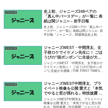
「ジャニーズ」関連商品ジャニーズアイラ
ンド24日までの公演を中止 関係者にコロ
ナ感染者（日刊スポーツ） - ...
史上初、ジャニーズ249ペアの
ジャニーズ
「真ん中バースデー」が一覧に 表
紙は関ジャニ∞ – 岩手日報
史上初、ジャニーズ249ペアの「真ん中バ
ースデー」が一覧に 表紙は関ジャニ∞ - 岩
手日報「ジャニーズ」関連商品史上初、ジ
ャニーズ249ペアの「真ん中バースデー」
が一覧に 表紙は関ジャニ∞ - 岩手日報 史上
初、ジャニーズ249ペアの「真ん...
ジャニーズWEST・中間淳太、女
ジャニーズ
子校ロケでイケメン先生に！ ごほ
うびの“頭ポンポン”に生徒が大感
激（THE FIRST TIMES） –
ジャニーズWEST・中間淳太、女子校ロケ
Yahoo!ニュース – Yahoo!ニュー
でイケメン先生に！ ごほうびの“頭ポンポ
ン”に生徒が大感激（THE FIRST TIMES）
ス
- Yahoo!ニュース - Yahoo!ニュース「ジャ
ニーズ」関連商品ジャニーズWEST・中間
淳太、女子...
ジャニーズWEST中間淳太、プラ
ジャニーズ
イベート映像を公開 愛犬と「本気
でやると窓が揺れる」特技披露 –
中日新聞
ジャニーズWEST中間淳太、プライベート
映像を公開 愛犬と「本気でやると窓が揺
れる」特技披露 - 中日新聞「ジャニーズ」