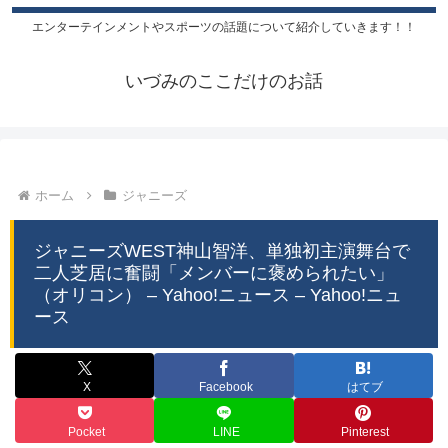
エンターテインメントやスポーツの話題について紹介していきます！！
いづみのここだけのお話
ホーム
ジャニーズ
ジャニーズWEST神山智洋、単独初主演舞台で
二人芝居に奮闘「メンバーに褒められたい」
（オリコン） – Yahoo!ニュース – Yahoo!ニュ
ース
X
Facebook
はてブ
Pocket
LINE
Pinterest