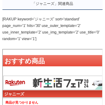
「ジャニーズ」関連商品
[RAKUP keyword=’ジャニーズ’ sort=’standard’
page_num=’1′ hits=’30’ use_outer_template=’2′
use_inner_template=’2′ use_img_template=’2′ use_title=’0′
random=’1′ view=’1′]