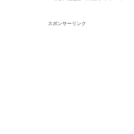
関連商品ジャニーズWEST中間淳太、プラ
イベート映像を公開 愛犬と「本気でやる
と窓が揺れる」特技披露 - 中日新聞 ジャ...
スポンサーリンク