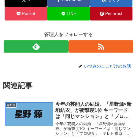
Pocket
LINE
Pinterest
管理人をフォローする
いづみのここだけのお話
関連記事
今年の芸能人の結婚、「星野源×新
星野源
垣結衣」が衝撃度1位 キーワード
は「同じマンション」と「プロ彼
女」 – テレビ東京
今年の芸能人の結婚、「星野源×新垣結
衣」が衝撃度1位 キーワードは「同じマン
ション」と「プロ彼女」 - テレビ東京「星