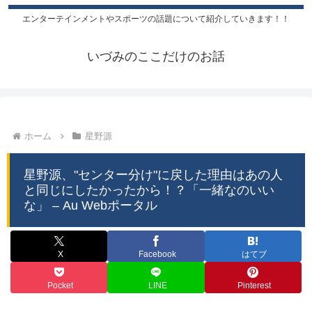
エンターテインメントやスポーツの話題について紹介していきます！！
いづみのここだけのお話
ホーム
星野源
星野源、"センター分け"に戻した理由はあの人
と同じにしたかったから！？「一緒なのいい
な」 – Au Webポータル
X
Facebook
はてブ
Pocket
LINE
Pinterest