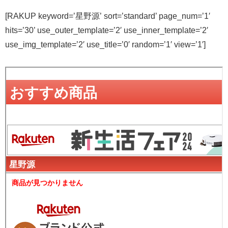
[RAKUP keyword=’星野源’ sort=’standard’ page_num=’1′
hits=’30’ use_outer_template=’2′ use_inner_template=’2′
use_img_template=’2′ use_title=’0′ random=’1′ view=’1′]