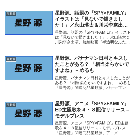
野源」関連商品今年の芸能人の結婚、「星
野源×新垣結衣」が衝撃度1位 キーワード
は「同じマンション」と「プロ彼女」 - テ
星野源、話題の『SPY×FAMILY』
星野源
レ...
イラストは「見ないで描きまし
た！」／永山瑛太＆川栄李奈出
演、短編映画『半透明なふたり』
星野源、話題の『SPY×FAMILY』イラスト
無料公開【6／8芸能・エンタメニ
は「見ないで描きました！」／永山瑛太＆
川栄李奈出演、短編映画『半透明なふた
ュース】 – ORICON NEWS
り』無料公開【6／8芸能・エンタメニュー
ス】 - ORICON NEWS「星野源」関連商品
星野源、話題の『SPY×FAM...
星野源、バナナマン日村とキスし
星野源
たことがある？ 「相当柔らかいで
すよね」 – めるも
星野源、バナナマン日村とキスしたことが
ある？ 「相当柔らかいですよね」 - めるも
「星野源」関連商品星野源、バナナマン日
村とキスしたことがある？ 「相当柔らか
いですよね」 - めるも 星野源、バナナマン
日村とキスしたことがある？ 「相当柔ら...
星野源、アニメ『SPY×FAMILY』
星野源
ED主題歌を４・８配信リリース –
モデルプレス
星野源、アニメ『SPY×FAMILY』ED主題
歌を４・８配信リリース - モデルプレス
「星野源」関連商品星野源、アニメ