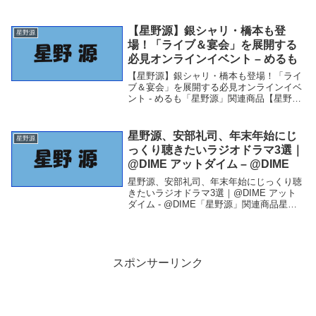
『SPY×FAMILY』ED主題歌を４・８配信
リリース - モデルプレス 星野源、アニメ
『SPY×FAMILY』ED主題歌...
【星野源】銀シャリ・橋本も登
星野源
場！「ライブ＆宴会」を展開する
必見オンラインイベント – めるも
【星野源】銀シャリ・橋本も登場！「ライ
ブ＆宴会」を展開する必見オンラインイベ
ント - めるも「星野源」関連商品【星野
源】銀シャリ・橋本も登場！「ライブ＆宴
会」を展開する必見オンラインイベント -
めるも 【星野源】銀シャリ・橋本も登
星野源、安部礼司、年末年始にじ
星野源
場！「ラ...
っくり聴きたいラジオドラマ3選｜
@DIME アットダイム – @DIME
星野源、安部礼司、年末年始にじっくり聴
きたいラジオドラマ3選｜@DIME アット
ダイム - @DIME「星野源」関連商品星野
源、安部礼司、年末年始にじっくり聴きた
いラジオドラマ3選｜@DIME アットダイ
ム - @DIME 星野源、安部礼司...
スポンサーリンク