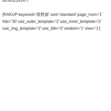
805632281477
[RAKUP keyword=’星野源’ sort=’standard’ page_num=’1′
hits=’30’ use_outer_template=’2′ use_inner_template=’2′
use_img_template=’2′ use_title=’0′ random=’1′ view=’1′]