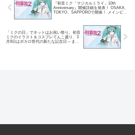
『初音ミク「マジカルミライ」10th
Anniversary』開催詳細を発表！ OSAKA、
TOKYO、SAPPOROで開催！ メインビジ
ュアル、テーマソング担当、チケット情報
も公開！ – PR TIMES
「ミクの日」でネットはお祝い祭り。初音
ミクのイラスト＆コスプレてんこ盛り、3
月9日はボカロ世代の新たな記念日 – まぐ
まぐ！