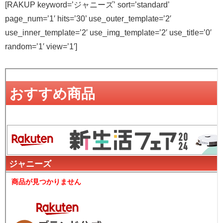
[RAKUP keyword=’ジャニーズ’ sort=’standard’
page_num=’1′ hits=’30’ use_outer_template=’2′
use_inner_template=’2′ use_img_template=’2′ use_title=’0′
random=’1′ view=’1′]