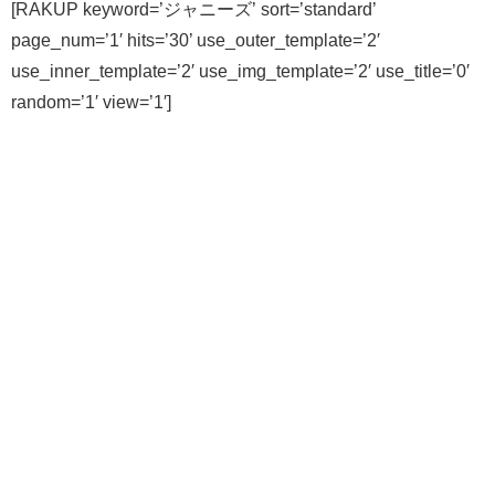
[RAKUP keyword=’ジャニーズ’ sort=’standard’
page_num=’1′ hits=’30’ use_outer_template=’2′
use_inner_template=’2′ use_img_template=’2′ use_title=’0′
random=’1′ view=’1′]