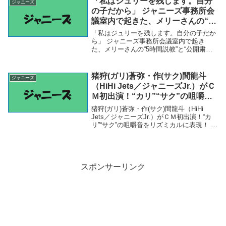
「私はジュリーを残します。自分
ジャニーズ
の子だから」 ジャニーズ事務所会
議室内で起きた、メリーさんの“5
時間説教”と“公開粛清”――2021
「私はジュリーを残します。自分の子だか
年BEST5 – 文春オンライン
ら」 ジャニーズ事務所会議室内で起き
た、メリーさんの“5時間説教”と“公開粛
清”――2021年BEST5 - 文春オンライン
「ジャニーズ」関連商品「私はジュリーを
残します。自分の子だから」 ジャニーズ
猪狩(ガリ)蒼弥・作(サク)間龍斗
ジャニーズ
事...
（HiHi Jets／ジャニーズJr.）がＣ
Ｍ初出演！“カリ”“サク”の咀嚼音
をリズミカルに表現！ 新
猪狩(ガリ)蒼弥・作(サク)間龍斗（HiHi
WebCM「カリサク！大玉チョコ
Jets／ジャニーズJr.）がＣＭ初出演！“カ
リ”“サク”の咀嚼音をリズミカルに表現！ 新
ボール」篇公開！ – PR TIMES
WebCM「カリサク！大玉チョコボール」
篇公開！ - PR TIMES「ジャニーズ」関連
商品猪狩(ガリ)...
スポンサーリンク