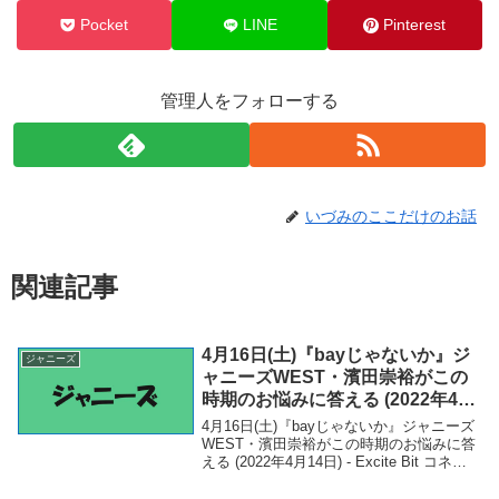
Pocket
LINE
Pinterest
管理人をフォローする
いづみのここだけのお話
関連記事
4月16日(土)『bayじゃないか』ジ
ジャニーズ
ャニーズWEST・濱田崇裕がこの
時期のお悩みに答える (2022年4月
14日) – Excite Bit コネタ
4月16日(土)『bayじゃないか』ジャニーズ
WEST・濱田崇裕がこの時期のお悩みに答
える (2022年4月14日) - Excite Bit コネタ
「ジャニーズ」関連商品4月16日(土)『bay
じゃないか』ジャニーズWEST・濱田崇裕