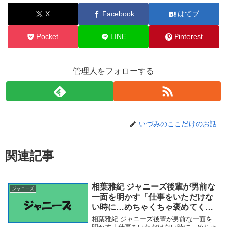
X
Facebook
はてブ
Pocket
LINE
Pinterest
管理人をフォローする
いづみのここだけのお話
関連記事
相葉雅紀 ジャニーズ後輩が男前な
ジャニーズ
一面を明かす「仕事をいただけな
い時に…めちゃくちゃ褒めてくれ
る」（スポニチアネックス） –
相葉雅紀 ジャニーズ後輩が男前な一面を