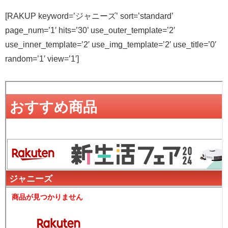
[RAKUP keyword=’ジャニーズ’ sort=’standard’
page_num=’1′ hits=’30’ use_outer_template=’2′
use_inner_template=’2′ use_img_template=’2′ use_title=’0′
random=’1′ view=’1′]