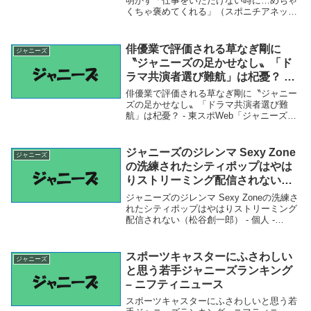
Yahoo!ニュース – Yahoo!ニュー
明かす「仕事をいただけない時に…めちゃ
くちゃ褒めてくれる」（スポニチアネック
ス
ス） - Yahoo!ニュース - Yahoo!ニュース
「ジャニーズ」関連商品相葉雅紀 ジャニ
ーズ後輩が男前な一面を明かす「仕...
俳優業で評価される草なぎ剛に
ジャニーズ
〝ジャニーズの足かせなし〟「ド
ラマ共演者選び難航」は杞憂？ –
東スポWeb
俳優業で評価される草なぎ剛に〝ジャニー
ズの足かせなし〟「ドラマ共演者選び難
航」は杞憂？ - 東スポWeb「ジャニーズ」
関連商品俳優業で評価される草なぎ剛に
〝ジャニーズの足かせなし〟「ドラマ共演
者選び難航」は杞憂？ - 東スポWeb 俳優業
ジャニーズのジレンマ Sexy Zone
ジャニーズ
で...
の洗練されたシティポップはやは
りストリーミング配信されない
（松谷創一郎） – 個人 – Yahoo!ニ
ジャニーズのジレンマ Sexy Zoneの洗練さ
ュース – Yahoo!ニュース
れたシティポップはやはりストリーミング
配信されない（松谷創一郎） - 個人 -
Yahoo!ニュース - Yahoo!ニュース「ジャニ
ーズ」関連商品ジャニーズのジレンマ
Sexy Zoneの洗...
スポーツキャスターにふさわしい
ジャニーズ
と思う若手ジャニーズランキング
– ニフティニュース
スポーツキャスターにふさわしいと思う若