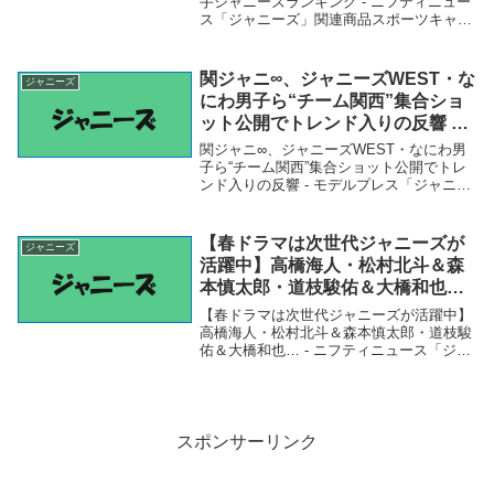
手ジャニーズランキング - ニフティニュー
ス「ジャニーズ」関連商品スポーツキャス
ターにふさわしいと思う若手ジャニーズラ
ンキング - ニフティニュース スポーツキャ
スターにふさわしいと思う若手ジャニーズ
関ジャニ∞、ジャニーズWEST・な
ジャニーズ
ラ...
にわ男子ら“チーム関西”集合ショ
ット公開でトレンド入りの反響 –
モデルプレス
関ジャニ∞、ジャニーズWEST・なにわ男
子ら“チーム関西”集合ショット公開でトレ
ンド入りの反響 - モデルプレス「ジャニー
ズ」関連商品関ジャニ∞、ジャニーズ
WEST・なにわ男子ら“チーム関西”集合シ
ョット公開でトレンド入りの反響 - モデ
【春ドラマは次世代ジャニーズが
ジャニーズ
ル...
活躍中】高橋海人・松村北斗＆森
本慎太郎・道枝駿佑＆大橋和也…
– ニフティニュース
【春ドラマは次世代ジャニーズが活躍中】
高橋海人・松村北斗＆森本慎太郎・道枝駿
佑＆大橋和也… - ニフティニュース「ジャ
ニーズ」関連商品【春ドラマは次世代ジャ
ニーズが活躍中】高橋海人・松村北斗＆森
本慎太郎・道枝駿佑＆大橋和也… - ニフテ
ィニ...
スポンサーリンク