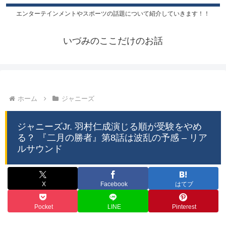
エンターテインメントやスポーツの話題について紹介していきます！！
いづみのここだけのお話
ホーム
ジャニーズ
ジャニーズJr. 羽村仁成演じる順が受験をやめ
る？ 『二月の勝者』第8話は波乱の予感 – リア
ルサウンド
X
Facebook
はてブ
Pocket
LINE
Pinterest