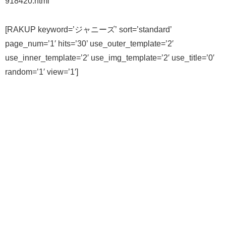
918420.html
[RAKUP keyword=’ジャニーズ’ sort=’standard’
page_num=’1′ hits=’30’ use_outer_template=’2′
use_inner_template=’2′ use_img_template=’2′ use_title=’0′
random=’1′ view=’1′]