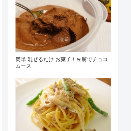
簡単 混ぜるだけ お菓子！豆腐でチョコ
ムース