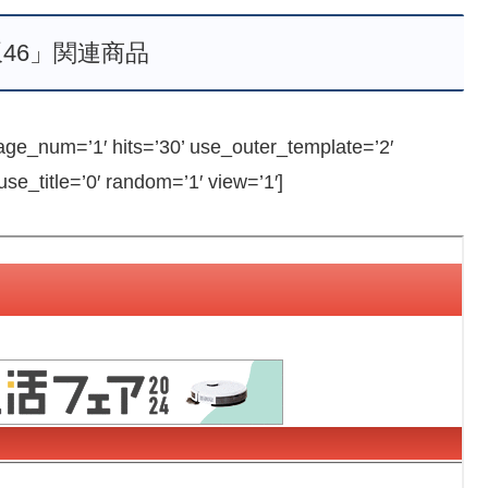
46」関連商品
e_num=’1′ hits=’30’ use_outer_template=’2′
e_title=’0′ random=’1′ view=’1′]