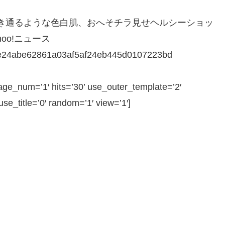
透き通るような色白肌、おへそチラ見せヘルシーショッ
hoo!ニュース
cace24abe62861a03af5af24eb445d0107223bd
e_num=’1′ hits=’30’ use_outer_template=’2′
e_title=’0′ random=’1′ view=’1′]