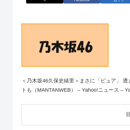
X
Facebook
はてブ
＜乃木坂46久保史緒里＞まさに「ピュア」 
トも（MANTANWEB） – Yahoo!ニュース – Y