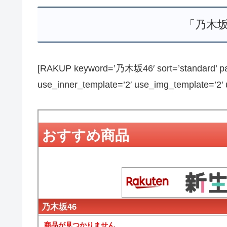
「乃木坂
[RAKUP keyword=’乃木坂46′ sort=’standard’ pag
use_inner_template=’2′ use_img_template=’2′ us