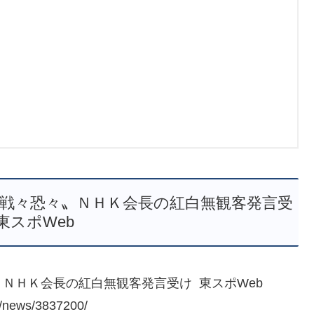
戦々恐々〟ＮＨＫ会長の紅白無観客発言受
 東スポWeb
ＮＨＫ会長の紅白無観客発言受け 東スポWeb
e/news/3837200/