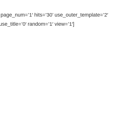
ge_num=’1′ hits=’30’ use_outer_template=’2′
e_title=’0′ random=’1′ view=’1′]