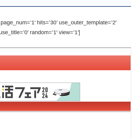
ge_num=’1′ hits=’30’ use_outer_template=’2′
e_title=’0′ random=’1′ view=’1′]