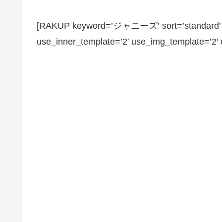
[RAKUP keyword=’ジャニーズ’ sort=’standard’ pa
use_inner_template=’2′ use_img_template=’2′ us