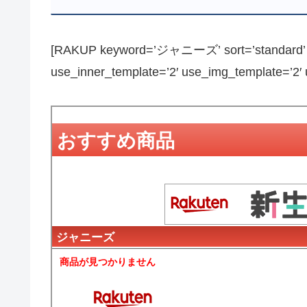
[RAKUP keyword=’ジャニーズ’ sort=’standard’ pa
use_inner_template=’2′ use_img_template=’2′ us