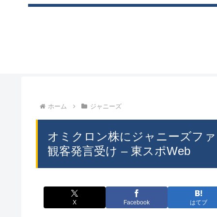
ホーム
ジャニーズ
オミクロン株にジャニーズファ
観客発言受け – 東スポWeb
X
Facebook
はてブ