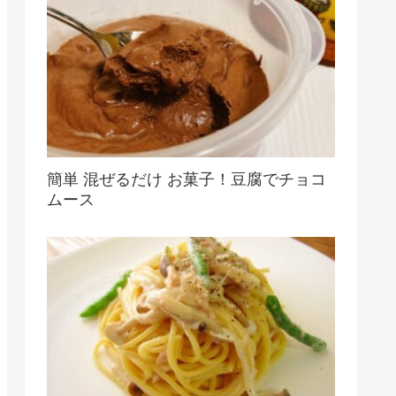
簡単 混ぜるだけ お菓子！豆腐でチョコ
ムース