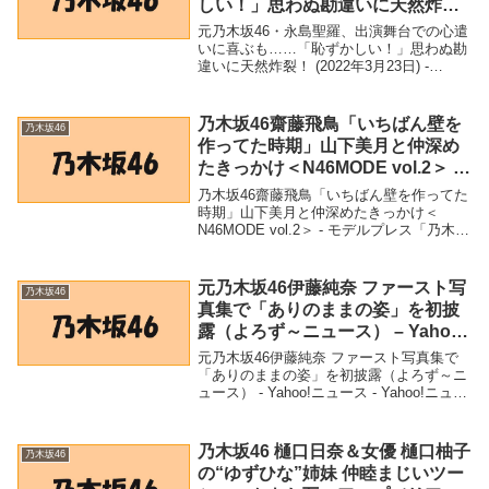
しい！」思わぬ勘違いに天然炸
裂！ (2022年3月23日) – Excite Bit
元乃木坂46・永島聖羅、出演舞台での心遣
コネタ
いに喜ぶも……「恥ずかしい！」思わぬ勘
違いに天然炸裂！ (2022年3月23日) -
Excite Bit コネタ「乃木坂46」関連商品元
乃木坂46・永島聖羅、出演舞台での心遣い
に喜ぶも……「恥ずかし...
乃木坂46齋藤飛鳥「いちばん壁を
乃木坂46
作ってた時期」山下美月と仲深め
たきっかけ＜N46MODE vol.2＞ –
モデルプレス
乃木坂46齋藤飛鳥「いちばん壁を作ってた
時期」山下美月と仲深めたきっかけ＜
N46MODE vol.2＞ - モデルプレス「乃木坂
46」関連商品乃木坂46齋藤飛鳥「いちばん
壁を作ってた時期」山下美月と仲深めたき
っかけ＜N46MODE vol....
元乃木坂46伊藤純奈 ファースト写
乃木坂46
真集で「ありのままの姿」を初披
露（よろず～ニュース） – Yahoo!
ニュース – Yahoo!ニュース
元乃木坂46伊藤純奈 ファースト写真集で
「ありのままの姿」を初披露（よろず～ニ
ュース） - Yahoo!ニュース - Yahoo!ニュー
ス「乃木坂46」関連商品元乃木坂46伊藤純
奈 ファースト写真集で「ありのままの
姿」を初披露（よろず～ニュ...
乃木坂46 樋口日奈＆女優 樋口柚子
乃木坂46
の“ゆずひな”姉妹 仲睦まじいツー