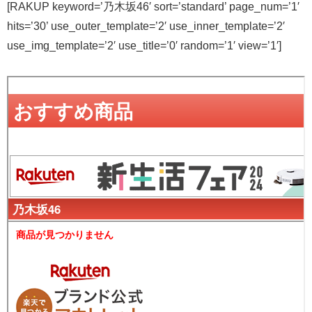
[RAKUP keyword=’乃木坂46′ sort=’standard’ page_num=’1′
hits=’30’ use_outer_template=’2′ use_inner_template=’2′
use_img_template=’2′ use_title=’0′ random=’1′ view=’1′]