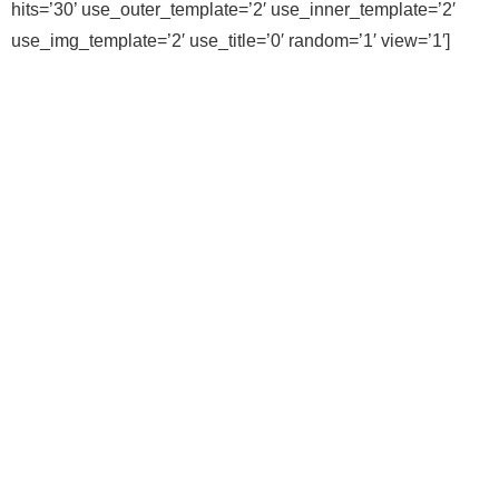
hits=’30’ use_outer_template=’2′ use_inner_template=’2′
use_img_template=’2′ use_title=’0′ random=’1′ view=’1′]