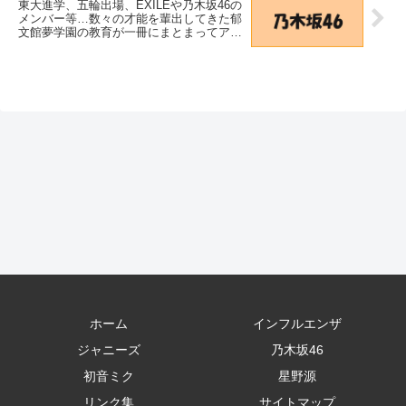
東大進学、五輪出場、EXILEや乃木坂46の
メンバー等…数々の才能を輩出してきた郁
文館夢学園の教育が一冊にまとまってアチ
ーブメント株式会社より発刊！ – PR
TIMES
ホーム
インフルエンザ
ジャニーズ
乃木坂46
初音ミク
星野源
リンク集
サイトマップ