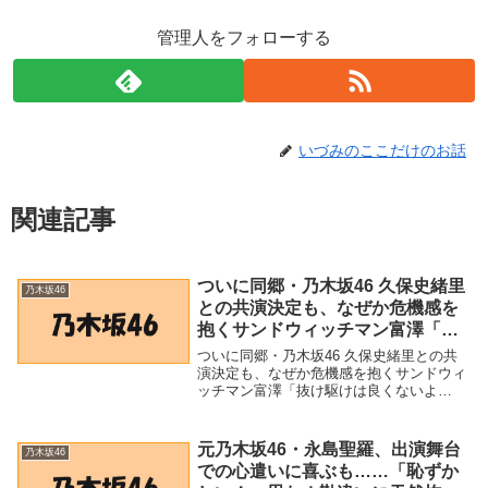
管理人をフォローする
いづみのここだけのお話
関連記事
ついに同郷・乃木坂46 久保史緒里
乃木坂46
との共演決定も、なぜか危機感を
抱くサンドウィッチマン富澤「抜
け駆けは良くないよ（笑）」
ついに同郷・乃木坂46 久保史緒里との共
(2022年3月14日) – Excite Bit コネ
演決定も、なぜか危機感を抱くサンドウィ
ッチマン富澤「抜け駆けは良くないよ
タ
（笑）」 (2022年3月14日) - Excite Bit コ
ネタ「乃木坂46」関連商品ついに同郷・乃
木坂46 久保史緒里との...
元乃木坂46・永島聖羅、出演舞台
乃木坂46
での心遣いに喜ぶも……「恥ずか