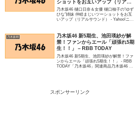
ショットをお互いアップ（リアル
サウンド） – Yahoo!ニュース –
乃木坂46 樋口日奈＆女優 樋口柚子の“ゆず
Yahoo!ニュース
ひな”姉妹 仲睦まじいツーショットをお互
いアップ（リアルサウンド） - Yahoo!ニュ
ース - Yahoo!ニュース「乃木坂46」関連商
品乃木坂46 樋口日奈＆女優 樋口柚子の“ゆ
ずひな”姉妹 ...
乃木坂46 新5期生、池田瑛紗が解
乃木坂46
禁！ファンからエール「頑張れ5期
生！！」 – RBB TODAY
乃木坂46 新5期生、池田瑛紗が解禁！ファ
ンからエール「頑張れ5期生！！」 - RBB
TODAY「乃木坂46」関連商品乃木坂46 新
5期生、池田瑛紗が解禁！ファンからエー
ル「頑張れ5期生！！」 - RBB TODAY 乃
木坂46 新5期生...
スポンサーリンク