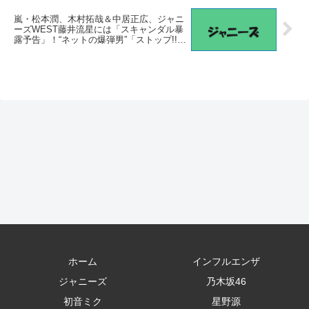
嵐・松本潤、木村拓哉＆中居正広、ジャニ
ーズWEST藤井流星には「スキャンダル暴
露予告」！“ネットの爆弾男”「ストップ!!」
に動き出した“超親密タレント”の「緊急逮
捕計画」！ – 日刊大衆
ホーム
インフルエンザ
ジャニーズ
乃木坂46
初音ミク
星野源