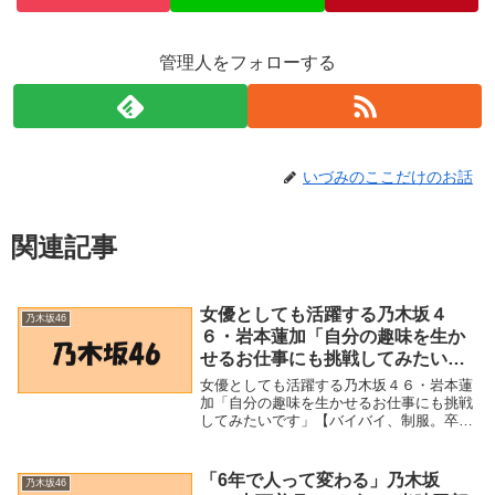
管理人をフォローする
いづみのここだけのお話
関連記事
女優としても活躍する乃木坂４
乃木坂46
６・岩本蓮加「自分の趣味を生か
せるお仕事にも挑戦してみたいで
す」【バイバイ、制服。卒業写
女優としても活躍する乃木坂４６・岩本蓮
真】 (2022年4月30日) – Excite Bit
加「自分の趣味を生かせるお仕事にも挑戦
してみたいです」【バイバイ、制服。卒業
コネタ
写真】 (2022年4月30日) - Excite Bit コネ
タ「乃木坂46」関連商品女優としても活躍
する乃木坂４６・岩本蓮...
「6年で人って変わる」乃木坂
乃木坂46