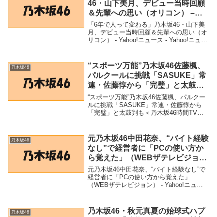
46・山下美月、デビュー当時回顧
＆先輩への思い（オリコン） –
Yahoo!ニュース – Yahoo!ニュー
「6年で人って変わる」乃木坂46・山下美
ス
月、デビュー当時回顧＆先輩への思い（オ
リコン） - Yahoo!ニュース - Yahoo!ニュー
ス「乃木坂46」関連商品「6年で人って変
わる」乃木坂46・山下美月、デビュー当時
回顧＆先輩への思い（オリ...
“スポーツ万能”乃木坂46佐藤楓、
乃木坂46
パルクールに挑戦「SASUKE」常
連・佐藤惇から「完璧」と太鼓判
も＜乃木坂46時間TV＞ – モデルプ
“スポーツ万能”乃木坂46佐藤楓、パルクー
レス
ルに挑戦「SASUKE」常連・佐藤惇から
「完璧」と太鼓判も＜乃木坂46時間TV＞ -
モデルプレス「乃木坂46」関連商品“スポ
ーツ万能”乃木坂46佐藤楓、パルクールに
挑戦「SASUKE」常連・佐藤惇...
元乃木坂46中田花奈、“バイト経験
乃木坂46
なし”で経営者に「PCの使い方か
ら覚えた」（WEBザテレビジョ
ン） – Yahoo!ニュース – Yahoo!
元乃木坂46中田花奈、“バイト経験なし”で
ニュース
経営者に「PCの使い方から覚えた」
（WEBザテレビジョン） - Yahoo!ニュー
ス - Yahoo!ニュース「乃木坂46」関連商品
元乃木坂46中田花奈、“バイト経験なし”で
経営者に「PCの使い方か...
乃木坂46・秋元真夏の始球式ハプ
乃木坂46