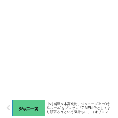
中村嶺亜＆本高克樹、ジャニーズJr.の“特
殊ルール”をプレゼン「7 MEN 侍としてよ
り頑張ろうという気持ちに」（オリコン）
– Yahoo!ニュース – Yahoo!ニュース