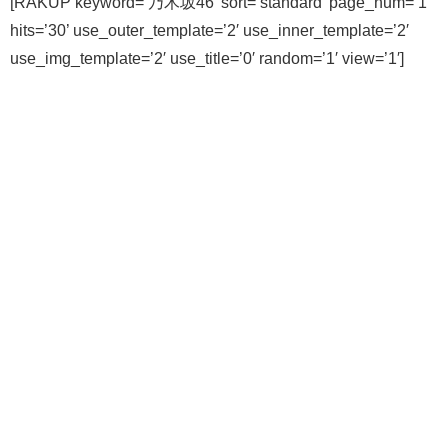
[RAKUP keyword=’乃木坂46′ sort=’standard’ page_num=’1′
hits=’30’ use_outer_template=’2′ use_inner_template=’2′
use_img_template=’2′ use_title=’0′ random=’1′ view=’1′]