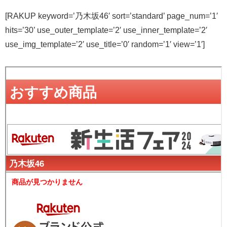
[RAKUP keyword=’乃木坂46′ sort=’standard’ page_num=’1′
hits=’30’ use_outer_template=’2′ use_inner_template=’2′
use_img_template=’2′ use_title=’0′ random=’1′ view=’1′]