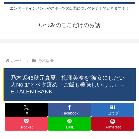
エンターテインメントやスポーツの話題について紹介していきます！！
いづみのここだけのお話
ホーム
乃木坂46
乃木坂46秋元真夏、梅澤美波を“彼女にしたい
人No.1”とベタ褒め「ご飯も美味しいし…」 –
E-TALENTBANK
X
Facebook
はてブ
Pocket
LINE
Pinterest