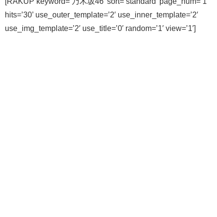
[RAKUP keyword=’乃木坂46′ sort=’standard’ page_num=’1′
hits=’30’ use_outer_template=’2′ use_inner_template=’2′
use_img_template=’2′ use_title=’0′ random=’1′ view=’1′]