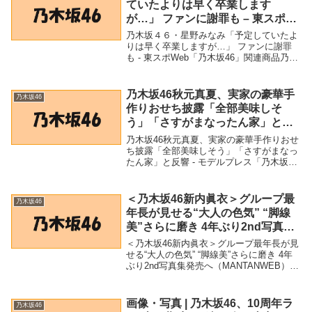
ていたよりは早く卒業します
が…」 ファンに謝罪も – 東スポ
Web
乃木坂４６・星野みなみ「予定していたよ
りは早く卒業しますが…」 ファンに謝罪
も - 東スポWeb「乃木坂46」関連商品乃木
坂４６・星野みなみ「予定していたよりは
早く卒業しますが…」 ファンに謝罪も - 東
スポWeb 乃木坂４６・星野みなみ「...
乃木坂46秋元真夏、実家の豪華手
乃木坂46
作りおせち披露「全部美味しそ
う」「さすがまなったん家」と反
響 – モデルプレス
乃木坂46秋元真夏、実家の豪華手作りおせ
ち披露「全部美味しそう」「さすがまなっ
たん家」と反響 - モデルプレス「乃木坂
46」関連商品乃木坂46秋元真夏、実家の豪
華手作りおせち披露「全部美味しそう」
「さすがまなったん家」と反響 - モデルプ
＜乃木坂46新内眞衣＞グループ最
乃木坂46
レ...
年長が見せる“大人の色気” “脚線
美”さらに磨き 4年ぶり2nd写真集
発売へ（MANTANWEB） –
＜乃木坂46新内眞衣＞グループ最年長が見
Yahoo!ニュース – Yahoo!ニュー
せる“大人の色気” “脚線美”さらに磨き 4年
ぶり2nd写真集発売へ（MANTANWEB） -
ス
Yahoo!ニュース - Yahoo!ニュース「乃木坂
46」関連商品＜乃木坂46新内眞衣＞グルー
プ最年長...
画像・写真 | 乃木坂46、10周年ラ
乃木坂46