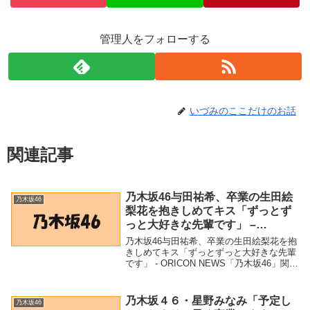
管理人をフォローする
いづみのここだけのお話
関連記事
乃木坂46与田祐希、卒業の生田絵
乃木坂46
梨花を抱きしめてキス「ずっとず
っと大好きな先輩です」 –
ORICON NEWS
乃木坂46与田祐希、卒業の生田絵梨花を抱
きしめてキス「ずっとずっと大好きな先輩
です」 - ORICON NEWS「乃木坂46」関連
商品乃木坂46与田祐希、卒業の生田絵梨花
を抱きしめてキス「ずっとずっと大好きな
先輩です」 - ORICON N...
乃木坂４６・星野みなみ「予定し
乃木坂46