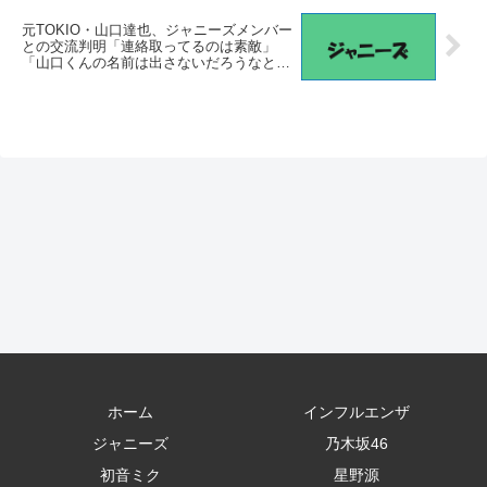
捕計画」！ – 日刊大衆
元TOKIO・山口達也、ジャニーズメンバー
との交流判明「連絡取ってるのは素敵」
「山口くんの名前は出さないだろうなと思
っていた」 – goo.ne.jp
ホーム
インフルエンザ
ジャニーズ
乃木坂46
初音ミク
星野源