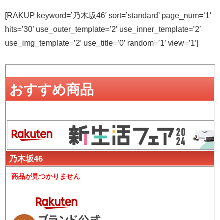
[RAKUP keyword=’乃木坂46′ sort=’standard’ page_num=’1′
hits=’30’ use_outer_template=’2′ use_inner_template=’2′
use_img_template=’2′ use_title=’0′ random=’1′ view=’1′]