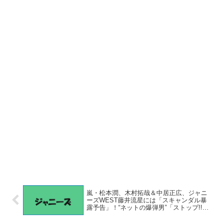
嵐・松本潤、木村拓哉＆中居正広、ジャニ
ーズWEST藤井流星には「スキャンダル暴
露予告」！“ネットの爆弾男”「ストップ!!」
に動き出した“超親密タレント”の「緊急逮