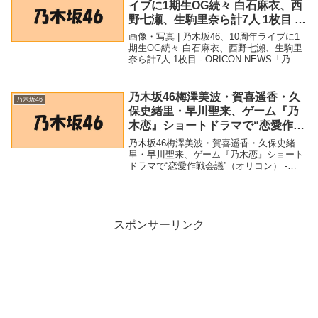
イブに1期生OG続々 白石麻衣、西
野七瀬、生駒里奈ら計7人 1枚目 –
ORICON NEWS
画像・写真 | 乃木坂46、10周年ライブに1
期生OG続々 白石麻衣、西野七瀬、生駒里
奈ら計7人 1枚目 - ORICON NEWS「乃木
坂46」関連商品画像・写真 | 乃木坂46、10
周年ライブに1期生OG続々 白石麻衣、西
野七瀬、生駒里...
乃木坂46梅澤美波・賀喜遥香・久
乃木坂46
保史緒里・早川聖来、ゲーム『乃
木恋』ショートドラマで“恋愛作戦
会議”（オリコン） – Yahoo!ニュ
乃木坂46梅澤美波・賀喜遥香・久保史緒
ース – Yahoo!ニュース
里・早川聖来、ゲーム『乃木恋』ショート
ドラマで“恋愛作戦会議”（オリコン） -
Yahoo!ニュース - Yahoo!ニュース「乃木坂
46」関連商品乃木坂46梅澤美波・賀喜遥
香・久保史緒里・早川聖来、ゲ...
スポンサーリンク