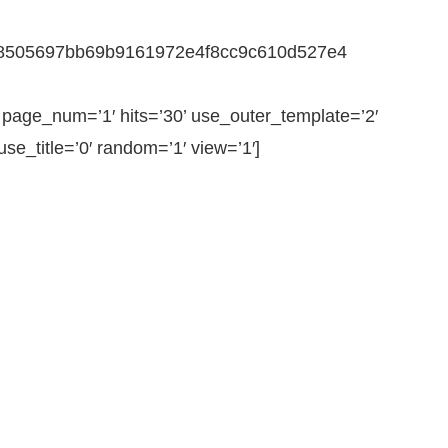
7418505697bb69b9161972e4f8cc9c610d527e4
ge_num=’1′ hits=’30’ use_outer_template=’2′
e_title=’0′ random=’1′ view=’1′]