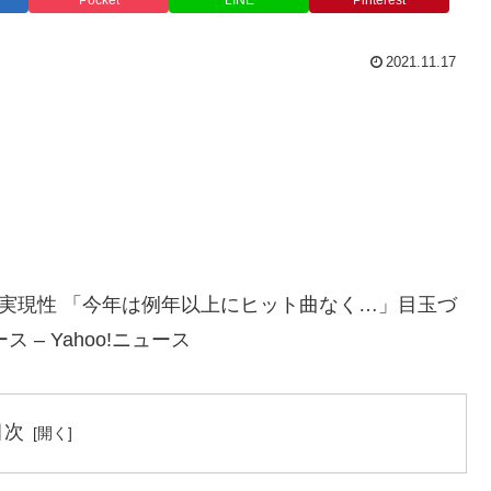
Pocket
LINE
Pinterest
2021.11.17
の実現性 「今年は例年以上にヒット曲なく…」目玉づ
 – Yahoo!ニュース
目次