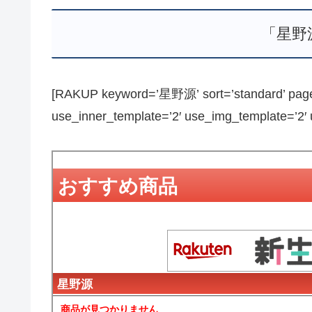
「星野
[RAKUP keyword=’星野源’ sort=’standard’ page_
use_inner_template=’2′ use_img_template=’2′ us