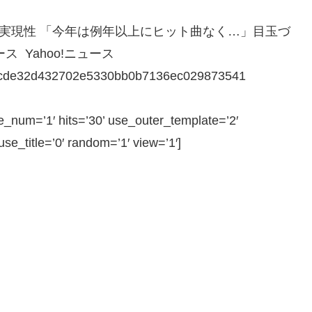
の実現性 「今年は例年以上にヒット曲なく…」目玉づ
ス Yahoo!ニュース
b6bcde32d432702e5330bb0b7136ec029873541
num=’1′ hits=’30’ use_outer_template=’2′
e_title=’0′ random=’1′ view=’1′]