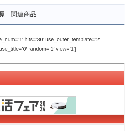
源」関連商品
num=’1′ hits=’30’ use_outer_template=’2′
e_title=’0′ random=’1′ view=’1′]