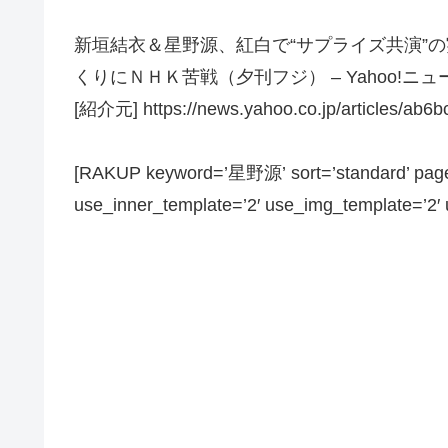
新垣結衣＆星野源、紅白で“サプライズ共演”
くりにＮＨＫ苦戦（夕刊フジ） – Yahoo!ニュー
[紹介元] https://news.yahoo.co.jp/articles/a
[RAKUP keyword=’星野源’ sort=’standard’ page_
use_inner_template=’2′ use_img_template=’2′ us