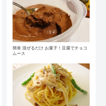
簡単 混ぜるだけ お菓子！豆腐でチョコ
ムース