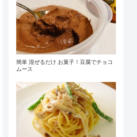
簡単 混ぜるだけ お菓子！豆腐でチョコ
ムース