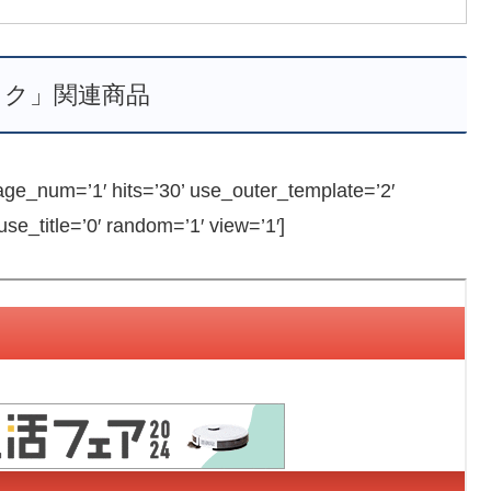
ミク」関連商品
_num=’1′ hits=’30’ use_outer_template=’2′
e_title=’0′ random=’1′ view=’1′]