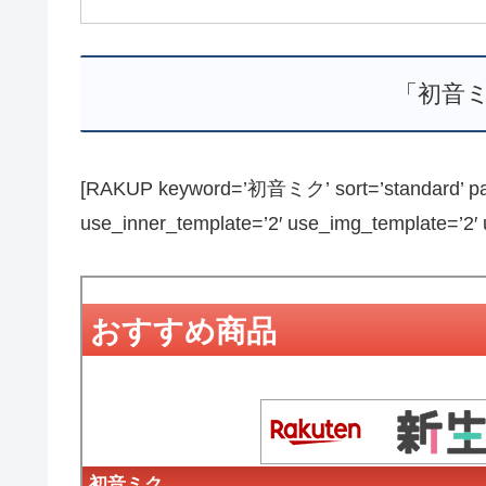
「初音
[RAKUP keyword=’初音ミク’ sort=’standard’ page
use_inner_template=’2′ use_img_template=’2′ us