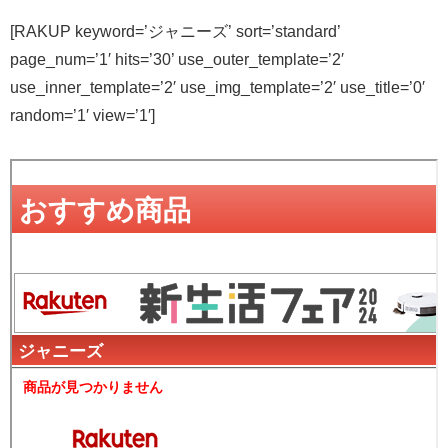
[RAKUP keyword=’ジャニーズ’ sort=’standard’
page_num=’1′ hits=’30’ use_outer_template=’2′
use_inner_template=’2′ use_img_template=’2′ use_title=’0′
random=’1′ view=’1′]