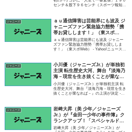
ニュース – Yahoo!ニュース
初のパリコレに「人生で一番緊張」１９０
センチ＆股下９６センチ（スポーツ報知）
- Yahoo!ニュース - Yahoo!ニュース「ジャ
ニーズ」関連商品Ｓｎｏｗ Ｍａｎ・ラウ
ール、ジャニーズ初のパリコレに...
ａｕ通信障害は芸能界にも波及 ジ
ジャニーズ
ャニーズファン緊急協力態勢「携
帯お貸しします！」（東スポ
Web） – Yahoo!ニュース –
ａｕ通信障害は芸能界にも波及 ジャニー
Yahoo!ニュース
ズファン緊急協力態勢「携帯お貸ししま
す！」（東スポWeb） - Yahoo!ニュース -
Yahoo!ニュース「ジャニーズ」関連商品ａ
ｕ通信障害は芸能界にも波及 ジャニーズ
ファン緊急協力態勢「携帯お貸し...
小川優（ジャニーズJr.）が単独初
ジャニーズ
主演 転生歴史大河、舞台『淡海乃
海－現世を生き抜くことが業なれ
ば－』の上演が決定 –
小川優（ジャニーズJr.）が単独初主演 転
生歴史大河、舞台『淡海乃海－現世を生き
抜くことが業なれば－』の上演が決定 -
「ジャニーズ」関連商品小川優（ジャニー
ズJr.）が単独初主演 転生歴史大河、舞台
『淡海乃海－現世を生き抜くことが業なれ
岩﨑大昇（美 少年／ジャニーズ
ジャニーズ
ば...
Jr.）が『金田一少年の事件簿』ク
ランクアップ！「スペシャルドラ
マを実現してほしい」（TV LIFE
岩﨑大昇（美 少年／ジャニーズJr.）が