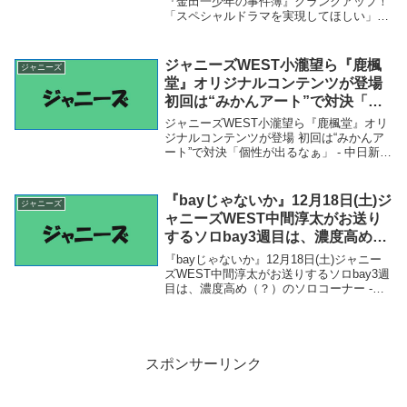
web） – Yahoo!ニュース –
『金田一少年の事件簿』クランクアップ！
「スペシャルドラマを実現してほしい」
Yahoo!ニュース
（TV LIFE web） - Yahoo!ニュース -
Yahoo!ニュース「ジャニーズ」関連商品岩
﨑大昇（美 少年／ジャニ...
ジャニーズWEST小瀧望ら『鹿楓
ジャニーズ
堂』オリジナルコンテンツが登場
初回は“みかんアート”で対決「個
性が出るなぁ」 – 中日新聞
ジャニーズWEST小瀧望ら『鹿楓堂』オリ
ジナルコンテンツが登場 初回は“みかんア
ート”で対決「個性が出るなぁ」 - 中日新聞
「ジャニーズ」関連商品ジャニーズWEST
小瀧望ら『鹿楓堂』オリジナルコンテンツ
が登場 初回は“みかんアート”で対決「...
『bayじゃないか』12月18日(土)ジ
ジャニーズ
ャニーズWEST中間淳太がお送り
するソロbay3週目は、濃度高め
（？）のソロコーナー – PR
『bayじゃないか』12月18日(土)ジャニー
TIMES
ズWEST中間淳太がお送りするソロbay3週
目は、濃度高め（？）のソロコーナー -
PR TIMES「ジャニーズ」関連商品『bay
じゃないか』12月18日(土)ジャニーズ
WEST中間淳太がお送り...
スポンサーリンク