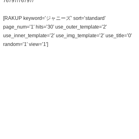
76797/76797/
[RAKUP keyword=’ジャニーズ’ sort=’standard’
page_num=’1′ hits=’30’ use_outer_template=’2′
use_inner_template=’2′ use_img_template=’2′ use_title=’0′
random=’1′ view=’1′]