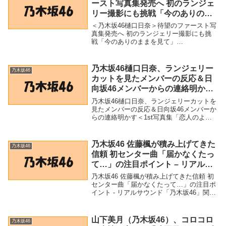
ースト写真集発売へ 初のランジェ
リー撮影にも挑戦「今のありのま
まを見て」（MANTANWEB） –
＜乃木坂46樋口日奈＞待望のファースト写
Yahoo!ニュース – Yahoo!ニュー
真集発売へ 初のランジェリー撮影にも挑
戦「今のありのままを見て」
ス
（MANTANWEB） - Yahoo!ニュース -
Yahoo!ニュース「乃木坂46」関連商品＜乃
木坂46樋口日奈＞待望のファースト写...
乃木坂46樋口日奈、ランジェリー
乃木坂46
カットを見たメンバーの反応＆日
向坂46メンバーからの連絡明かす
＜1st写真集「恋人のように」＞ –
乃木坂46樋口日奈、ランジェリーカットを
モデルプレス
見たメンバーの反応＆日向坂46メンバーか
らの連絡明かす＜1st写真集「恋人のよう
に」＞ - モデルプレス「乃木坂46」関連商
品乃木坂46樋口日奈、ランジェリーカット
を見たメンバーの反応＆日向坂46メン...
乃木坂46 佐藤楓が積み上げてきた
乃木坂46
信頼 初センター曲「届かなくたっ
て…」の注目ポイント – リアルサ
ウンド
乃木坂46 佐藤楓が積み上げてきた信頼 初
センター曲「届かなくたって…」の注目ポ
イント - リアルサウンド「乃木坂46」関連
商品乃木坂46 佐藤楓が積み上げてきた信
頼 初センター曲「届かなくたって…」の
注目ポイント - リアルサウンド 乃木...
山下美月（乃木坂46）、コロコロ
乃木坂46