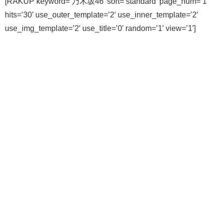
[RAKUP keyword=’乃木坂46′ sort=’standard’ page_num=’1′
hits=’30’ use_outer_template=’2′ use_inner_template=’2′
use_img_template=’2′ use_title=’0′ random=’1′ view=’1′]