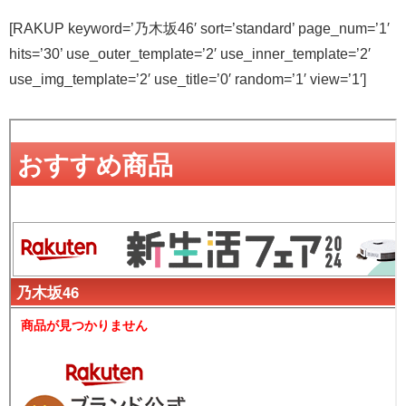
[RAKUP keyword=’乃木坂46′ sort=’standard’ page_num=’1′
hits=’30’ use_outer_template=’2′ use_inner_template=’2′
use_img_template=’2′ use_title=’0′ random=’1′ view=’1′]