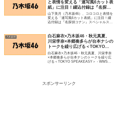
と表情を変える「連写風6カット表
紙」に注目！綴込付録は『名探偵
コナン』スペシャルステッカー –
山下美月（乃木坂46）、コロコロと表情を
PR TIMES
変える「連写風6カット表紙」に注目！綴
込付録は『名探偵コナン』スペシャルステ
ッカー - PR TIMES「乃木坂46」関連商品
山下美月（乃木坂46）、コロコロと表情を
変える「連写風6カット表紙」に注目...
白石麻衣×乃木坂46・秋元真夏、
乃木坂46
川栄李奈×本郷奏多らが台本ナシの
トークを繰り広げる＜TOKYO
SPEAKEASY＞ – WWSチャンネ
白石麻衣×乃木坂46・秋元真夏、川栄李奈
ル
×本郷奏多らが台本ナシのトークを繰り広
げる＜TOKYO SPEAKEASY＞ - WWSチ
ャンネル「乃木坂46」関連商品白石麻衣×
乃木坂46・秋元真夏、川栄李奈×本郷奏多
らが台本ナシのトークを繰り広げ...
スポンサーリンク