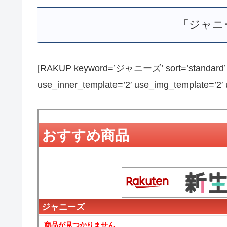
「ジャニ
[RAKUP keyword=’ジャニーズ’ sort=’standard’ pa
use_inner_template=’2′ use_img_template=’2′ us