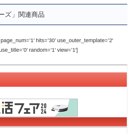
ーズ」関連商品
ge_num=’1′ hits=’30’ use_outer_template=’2′
e_title=’0′ random=’1′ view=’1′]