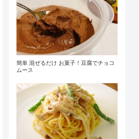
簡単 混ぜるだけ お菓子！豆腐でチョコ
ムース