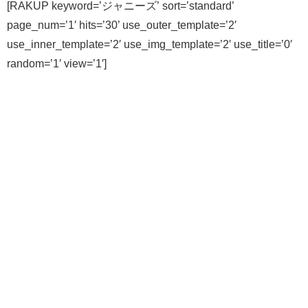
[RAKUP keyword=’ジャニーズ’ sort=’standard’
page_num=’1′ hits=’30’ use_outer_template=’2′
use_inner_template=’2′ use_img_template=’2′ use_title=’0′
random=’1′ view=’1′]