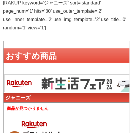
[RAKUP keyword=’ジャニーズ’ sort=’standard’
page_num=’1′ hits=’30’ use_outer_template=’2′
use_inner_template=’2′ use_img_template=’2′ use_title=’0′
random=’1′ view=’1′]