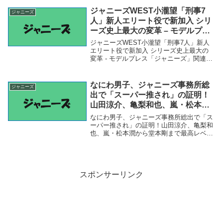
Sirabee／しらべぇ ノンスタ...
ジャニーズWEST小瀧望「刑事7
ジャニーズ
人」新人エリート役で新加入 シリ
ーズ史上最大の変革 – モデルプレ
ス
ジャニーズWEST小瀧望「刑事7人」新人
エリート役で新加入 シリーズ史上最大の
変革 - モデルプレス「ジャニーズ」関連商
品ジャニーズWEST小瀧望「刑事7人」新
人エリート役で新加入 シリーズ史上最大
の変革 - モデルプレス ジャニーズWES...
なにわ男子、ジャニーズ事務所総
ジャニーズ
出で「スーパー推され」の証明！
山田涼介、亀梨和也、嵐・松本潤
から堂本剛まで最高レベル「総力
なにわ男子、ジャニーズ事務所総出で「ス
戦」 – 日刊大衆
ーパー推され」の証明！山田涼介、亀梨和
也、嵐・松本潤から堂本剛まで最高レベル
「総力戦」 - 日刊大衆「ジャニーズ」関連
商品なにわ男子、ジャニーズ事務所総出で
「スーパー推され」の証明！山田涼介、亀
梨和也、...
スポンサーリンク