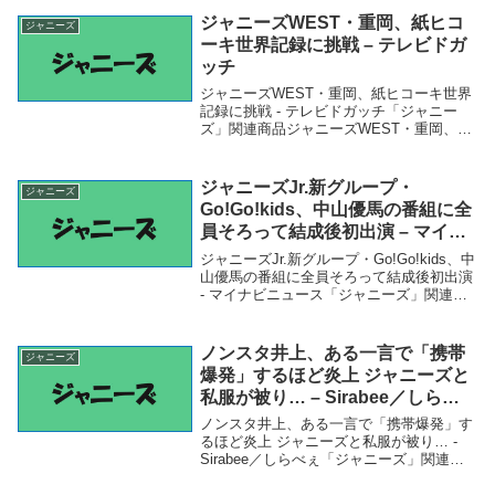
COCONUTS ...
ジャニーズWEST・重岡、紙ヒコ
ジャニーズ
ーキ世界記録に挑戦 – テレビドガ
ッチ
ジャニーズWEST・重岡、紙ヒコーキ世界
記録に挑戦 - テレビドガッチ「ジャニー
ズ」関連商品ジャニーズWEST・重岡、紙
ヒコーキ世界記録に挑戦 - テレビドガッチ
ジャニーズWEST・重岡、紙ヒコーキ世界
記録に挑戦テレビドガッチ
ジャニーズJr.新グループ・
ジャニーズ
Go!Go!kids、中山優馬の番組に全
員そろって結成後初出演 – マイナ
ビニュース
ジャニーズJr.新グループ・Go!Go!kids、中
山優馬の番組に全員そろって結成後初出演
- マイナビニュース「ジャニーズ」関連商
品ジャニーズJr.新グループ・Go!Go!kids、
中山優馬の番組に全員そろって結成後初出
演 - マイナビニ...
ノンスタ井上、ある一言で「携帯
ジャニーズ
爆発」するほど炎上 ジャニーズと
私服が被り… – Sirabee／しらべ
ぇ
ノンスタ井上、ある一言で「携帯爆発」す
るほど炎上 ジャニーズと私服が被り… -
Sirabee／しらべぇ「ジャニーズ」関連商
品ノンスタ井上、ある一言で「携帯爆発」
するほど炎上 ジャニーズと私服が被り… -