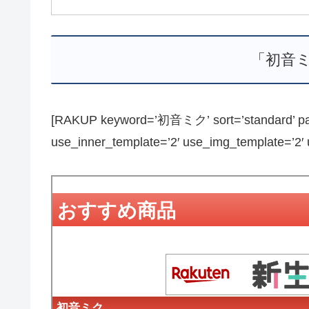
「初音
[RAKUP keyword=’初音ミク’ sort=’standard’ page
use_inner_template=’2′ use_img_template=’2′ us