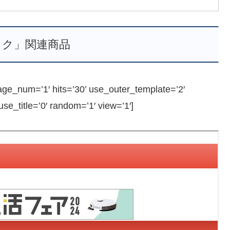
ミク」関連商品
_num=’1′ hits=’30’ use_outer_template=’2′
e_title=’0′ random=’1′ view=’1′]