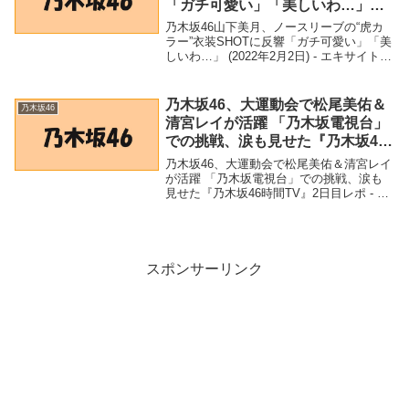
「ガチ可愛い」「美しいわ…」
(2022年2月2日) – エキサイトニュ
乃木坂46山下美月、ノースリーブの“虎カ
ース
ラー”衣装SHOTに反響「ガチ可愛い」「美
しいわ…」 (2022年2月2日) - エキサイトニ
ュース「乃木坂46」関連商品乃木坂46山下
美月、ノースリーブの“虎カラー”衣装
SHOTに反響「ガチ可愛い」...
乃木坂46、大運動会で松尾美佑＆
乃木坂46
清宮レイが活躍 「乃木坂電視台」
での挑戦、涙も見せた『乃木坂46
時間TV』2日目レポ – リアルサウ
乃木坂46、大運動会で松尾美佑＆清宮レイ
ンド
が活躍 「乃木坂電視台」での挑戦、涙も
見せた『乃木坂46時間TV』2日目レポ - リ
アルサウンド「乃木坂46」関連商品乃木坂
46、大運動会で松尾美佑＆清宮レイが活躍
「乃木坂電視台」での挑戦、涙も見せ...
スポンサーリンク