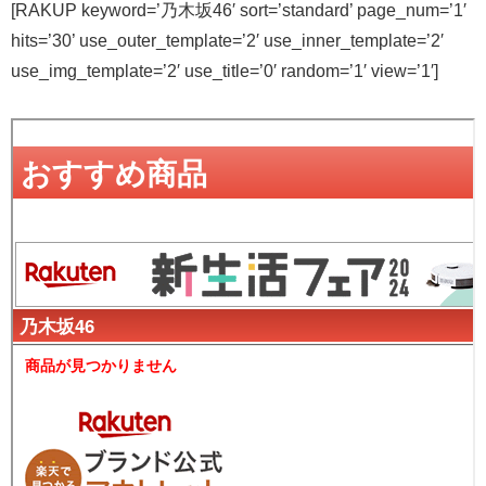
[RAKUP keyword=’乃木坂46′ sort=’standard’ page_num=’1′
hits=’30’ use_outer_template=’2′ use_inner_template=’2′
use_img_template=’2′ use_title=’0′ random=’1′ view=’1′]