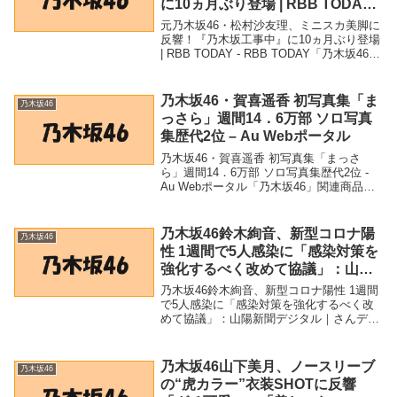
に10ヵ月ぶり登場 | RBB TODAY
– RBB TODAY
元乃木坂46・松村沙友理、ミニスカ美脚に
反響！『乃木坂工事中』に10ヵ月ぶり登場
| RBB TODAY - RBB TODAY「乃木坂46」
関連商品元乃木坂46・松村沙友理、ミニス
カ美脚に反響！『乃木坂工事中』に10ヵ月
ぶり登場 | RB...
乃木坂46・賀喜遥香 初写真集「ま
乃木坂46
っさら」週間14．6万部 ソロ写真
集歴代2位 – Au Webポータル
乃木坂46・賀喜遥香 初写真集「まっさ
ら」週間14．6万部 ソロ写真集歴代2位 -
Au Webポータル「乃木坂46」関連商品乃
木坂46・賀喜遥香 初写真集「まっさら」
週間14．6万部 ソロ写真集歴代2位 - Au
Webポータル 乃木坂4...
乃木坂46鈴木絢音、新型コロナ陽
乃木坂46
性 1週間で5人感染に「感染対策を
強化するべく改めて協議」：山陽
新聞デジタル｜さんデジ – 山陽新
乃木坂46鈴木絢音、新型コロナ陽性 1週間
聞デジタル
で5人感染に「感染対策を強化するべく改
めて協議」：山陽新聞デジタル｜さんデジ
- 山陽新聞デジタル「乃木坂46」関連商品
乃木坂46鈴木絢音、新型コロナ陽性 1週間
で5人感染に「感染対策を強化するべく...
乃木坂46山下美月、ノースリーブ
乃木坂46
の“虎カラー”衣装SHOTに反響