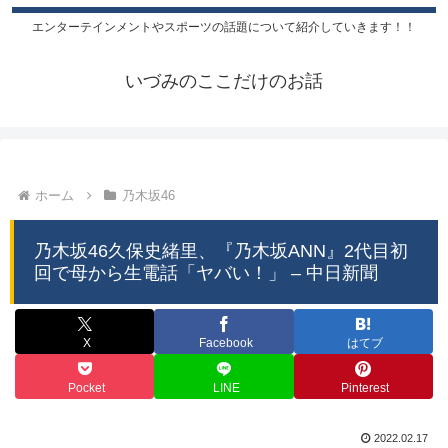
エンターテインメントやスポーツの話題について紹介していきます！！
いづみのここだけのお話
ホーム
乃木坂46
乃木坂46久保史緒里、『乃木坂ANN』2代目初
回で母から生電話「ヤバい！」 – 中日新聞
X
Facebook
はてブ
Pocket
LINE
Pinterest
2022.02.17