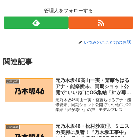
管理人をフォローする
いづみのここだけのお話
関連記事
元乃木坂46高山一実・斎藤ちはる
乃木坂46
アナ・能條愛未、同期ショット公
開で“いいね”にOG集結「絆が尊
い」の声 – モデルプレス
元乃木坂46高山一実・斎藤ちはるアナ・能
條愛未、同期ショット公開で“いいね”にOG
集結「絆が尊い」の声 - モデルプレス「乃
木坂46」関連商品元乃木坂46高山一実・斎
藤ちはるアナ・能條愛未、同期ショット公
開で“いいね”にOG集結「絆が尊い」...
元乃木坂46・松村沙友理、ミニス
乃木坂46
カ美脚に反響！『乃木坂工事中』