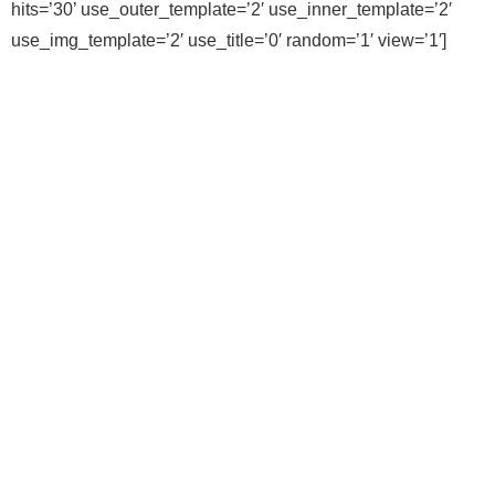
hits=’30’ use_outer_template=’2′ use_inner_template=’2′
use_img_template=’2′ use_title=’0′ random=’1′ view=’1′]